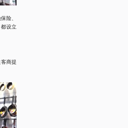
融保险、
，都设立
往客商提