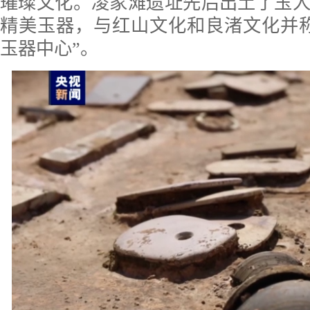
璀璨文化。凌家滩遗址先后出土了玉
精美玉器，与红山文化和良渚文化并
玉器中心”。