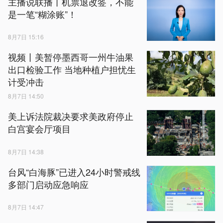
主播说联播丨机票退改签，不能
是一笔“糊涂账”！
8月7日 15:16
视频丨美暂停墨西哥一州牛油果
出口检验工作 当地种植户担忧生
计受冲击
8月7日 14:50
美上诉法院裁决要求美政府停止
白宫宴会厅项目
8月7日 14:38
台风“白海豚”已进入24小时警戒线
多部门启动应急响应
8月7日 14:47