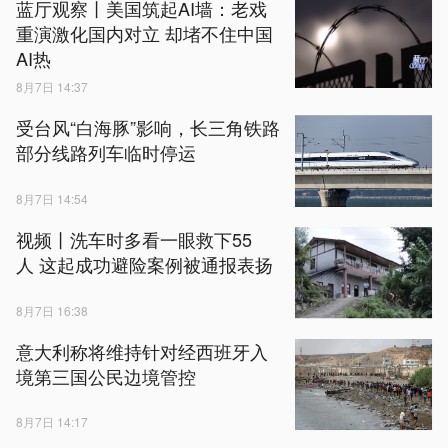
蓝厅观察丨美国筑起AI墙：老戏
重演激化国内对立 却堵不住中国
AI热
8月7日 14:37
受台风“白海豚”影响，长三角铁路
部分线路列车临时停运
8月7日 14:54
视频丨洗车时多看一眼救下55
人 这起成功避险案例被通报表扬
8月7日 16:38
意大利称将维持针对经西班牙入
境第三国公民边境管控
8月7日 14:17