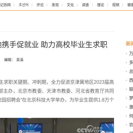
记协网
조선어
评论
发现
文化
调查
理论
视频
健
地携手促就业 助力高校毕业生求职
新
万
多
：
编辑：
栾溪
塔
西
职关键期、冲刺期，全力促进京津冀地区2023届高
育部主办，北京市教委、天津市教委、河北省教育厅共同
非
校园招聘会”在北京科技大学举办，为毕业生提供1.8万个
信
烈
务