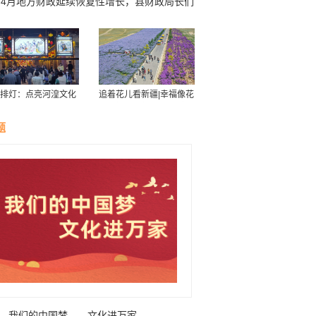
前4月地方财政延续恢复性增长，县财政局长们
何开源节流控债务
排灯：点亮河湟文化
追着花儿看新疆|幸福像花
星空
儿一样——新疆“花经济”
带动群众致富
题
我们的中国梦——文化进万家