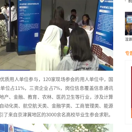
如
湟源
璀璨
专
质用人单位参与，120家现场参会的用人单位中，国
业单位占11%，三资企业占7%，岗位信息覆盖信息通讯
地产、金融、教育、农林、医药卫生等行业，涉及计算
自动化类、航空航天类、金融学类、工商管理类、能源
引了来自京津冀地区的3000余名高校毕业生参会求职。