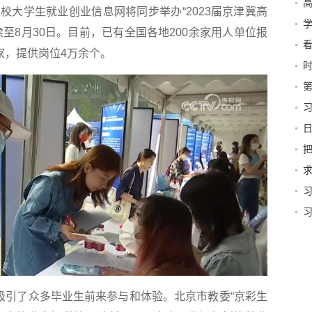
高
学生就业创业信息网将同步举办“2023届京津冀高
加
至8月30日。目前，已有全国各地200余家用人单位报
法
家，提供岗位4万余个。
里去
第
险
想
色
3
引了众多毕业生前来参与和体验。北京市教委“京彩生