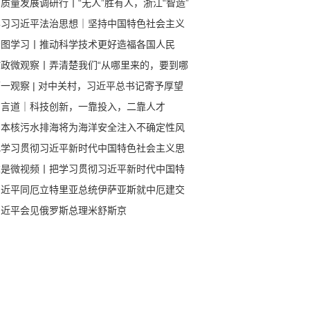
质量发展调研行丨“无人”胜有人，浙江“智造”
速跑
学习习近平法治思想｜坚持中国特色社会主义
治道路
看图学习丨推动科学技术更好造福各国人民
时政微观察丨弄清楚我们“从哪里来的，要到哪
”
一观察 | 对中关村，习近平总书记寄予厚望
习言道｜科技创新，一靠投入，二靠人才
日本核污水排海将为海洋安全注入不确定性风
把学习贯彻习近平新时代中国特色社会主义思
不断引向深入
求是微视频丨把学习贯彻习近平新时代中国特
社会主义思想不断引向深入
习近平同厄立特里亚总统伊萨亚斯就中厄建交
0周年互致贺电
习近平会见俄罗斯总理米舒斯京