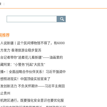
康
闻推荐
人说新疆丨这个民间博物馆不得了，有6000
件老物件呢
多方发力 香港旅游业稳步复苏
总台记者带你“追着花儿看新疆”——油画里的
城
藏阿里：“小警务”托起“大民生”
联播+｜全面战略合作伙伴关系！习近平强调中
从来都是命运共同体
梦想照进现实！中国顶级实验室来了
激发创新活力 不负关怀期许——习近平主席回
勉励澳门科技大学师生代表在澳门各界引发热
何止贵州
反响
农机跨区通行，既要强化安全意识也要优化服
保障