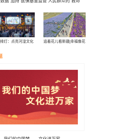
数据“加持”医保基金监管 人民群众的“救命
”这样守护→
排灯：点亮河湟文化
追着花儿看新疆|幸福像花
星空
儿一样——新疆“花经济”
带动群众致富
题
我们的中国梦——文化进万家