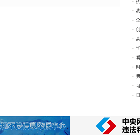
抚
我
高
加
法
里去
第
险