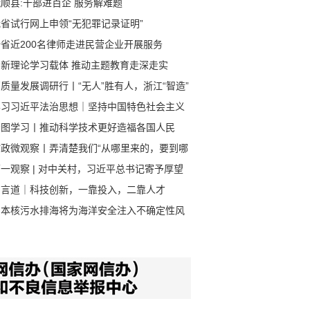
顺县:干部进百企 服务解难题
省试行网上申领“无犯罪记录证明”
全省近200名律师走进民营企业开展服务
创新理论学习载体 推动主题教育走深走实
质量发展调研行丨“无人”胜有人，浙江“智造”
速跑
学习习近平法治思想｜坚持中国特色社会主义
治道路
看图学习丨推动科学技术更好造福各国人民
时政微观察丨弄清楚我们“从哪里来的，要到哪
”
一观察 | 对中关村，习近平总书记寄予厚望
习言道｜科技创新，一靠投入，二靠人才
日本核污水排海将为海洋安全注入不确定性风