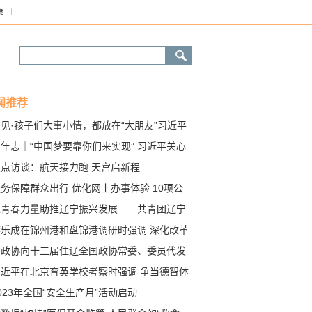
康
闻推荐
见·孩子们大事小情，都放在“大朋友”习近平
书记心上
年志｜“中国梦要靠你们来实现” 习近平关心
年儿童成长
焦点访谈：航天接力跑 天宫启新程
务保障群众出行 优化网上办事体验 10项公
交管便利措施今日起实施
以青春力量助推辽宁振兴发展——共青团辽宁
委五年工作综述
李乐成在锦州港和盘锦港调研时强调 深化改革
练内功 加快港口高质量发展 为全面振兴新突
省政协向十三届住辽全国政协常委、委员代发
三年行动提供有力支撑
念牌 周波出席并讲话
习近平在北京育英学校考察时强调 争当德智体
劳全面发展的新时代好儿童 向全国广大少年儿
023年全国“安全生产月”活动启动
祝贺“六一”国际儿童节快乐