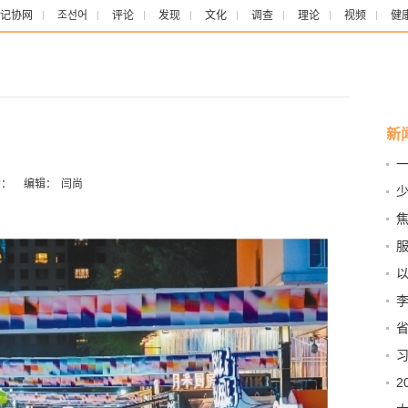
记协网
조선어
评论
发现
文化
调查
理论
视频
健
新
一
总
：
编辑：
闫尚
少
少
服
安
省
苦
破
纪
美
2
童