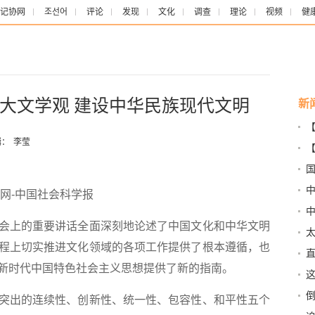
记协网
조선어
评论
发现
文化
调查
理论
视频
健
大文学观 建设中华民族现代文明
新
义
辑：
李莹
国
中
网-中国社会科学报
上的重要讲话全面深刻地论述了中国文化和中华文明
程上切实推进文化领域的各项工作提供了根本遵循，也
新时代中国特色社会主义思想提供了新的指南。
这
出的连续性、创新性、统一性、包容性、和平性五个