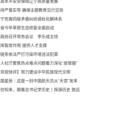
以高水平安全保障辽宁高质量发展
坚持严督实导 确保主题教育见行见效
辽宁完善四级矛盾纠纷调处化解体系
我省今年草原生态修复全面启动
省政府召开常务会议 李乐成主持
发挥智库作用 提供人才支撑
全链条依法严打污染环境违法犯罪
省人社厅聚焦热点难点问题着力深化“放管服”
革
【央视快评】努力建设中华民族现代文明
中国星辰｜这是一封中国航天员从“天宫”发来
回信
鉴往知来，跟着总书记学历史丨探源历史 致远
来