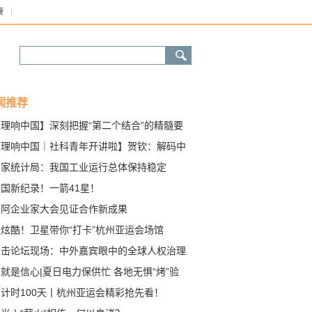
康
闻推荐
【理响中国】深刻把握“第二个结合”的精髓要
【理响中国｜社科青年开讲啦】贺钦：解码中
式现代化之图景
国家统计局：我国工业运行总体保持稳定
国新纪录！一箭41星！
中阿企业家大会见证合作新成果
太炫酷！卫星带你“打卡”杭州亚运会场馆
直击论坛现场：中外嘉宾眼中的全球人权治理
就是信心|夏日电力保供忙 各地无惧“烤”验
倒计时100天丨杭州亚运会精彩抢先看！