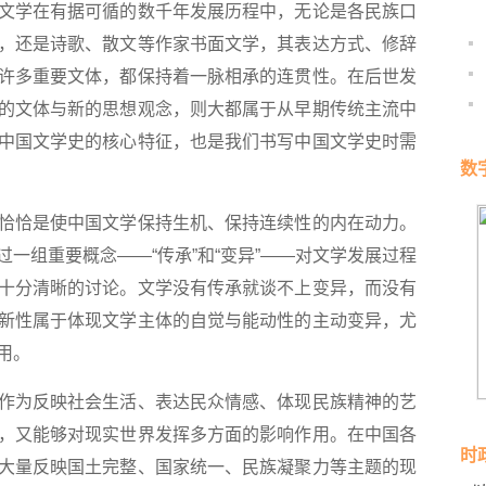
学在有据可循的数千年发展历程中，无论是各民族口
，还是诗歌、散文等作家书面文学，其表达方式、修辞
许多重要文体，都保持着一脉相承的连贯性。在后世发
的文体与新的思想观念，则大都属于从早期传统主流中
中国文学史的核心特征，也是我们书写中国文学史时需
数
恰是使中国文学保持生机、保持连续性的内在动力。
一组重要概念——“传承”和“变异”——对文学发展过程
十分清晰的讨论。文学没有传承就谈不上变异，而没有
新性属于体现文学主体的自觉与能动性的主动变异，尤
用。
为反映社会生活、表达民众情感、体现民族精神的艺
，又能够对现实世界发挥多方面的影响作用。在中国各
时
大量反映国土完整、国家统一、民族凝聚力等主题的现