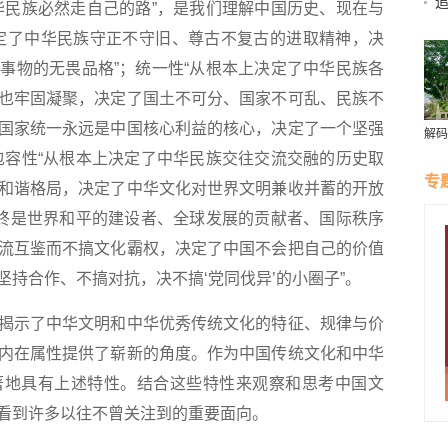
追
华民族必然走自己的路”，是我们理解中国历史、现在与
定了中华民族守正不守旧、尊古不复古的进取精神，决
事物的无畏品格”；统一性“从根本上决定了中华民族各
也牢固凝聚，决定了国土不可分、国家不可乱、民族不
国家统一永远是中国核心利益的核心，决定了一个坚强
解码
｜见
包容性“从根本上决定了中华民族交往交流交融的历史取
早洋
专
和谐格局，决定了中华文化对世界文明兼收并蓄的开放
始终是世界和平的建设者、全球发展的贡献者、国际秩序
流互鉴而不搞文化霸权，决定了中国不会把自己的价值
持合作、不搞对抗，决不搞‘党同伐异’的小圈子”。
示了中华文明和中华优秀传统文化的特征、规律与价
内在属性提供了崭新的角度。作为中国传统文化和中华
著地具有上述特性。结合这些特性来观察和思考中国文
看到许多以往不曾关注到的重要面向。