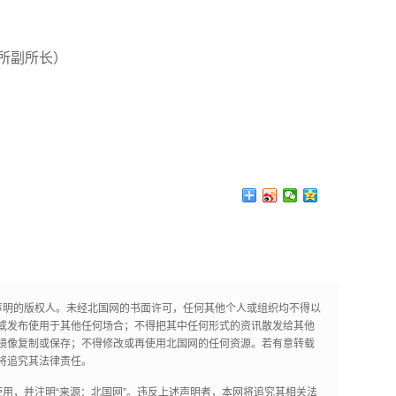
所副所长）
声明的版权人。未经北国网的书面许可，任何其他个人或组织均不得以
或发布使用于其他任何场合；不得把其中任何形式的资讯散发给其他
镜像复制或保存；不得修改或再使用北国网的任何资源。若有意转载
将追究其法律责任。
用，并注明“来源：北国网”。违反上述声明者，本网将追究其相关法