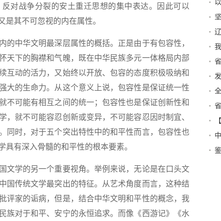
、反对战争分裂的安土重迁思想的集中表达。因此可以
又是其不可忽视的内在属性。
的中华文明最深层属性的概括。正是由于有包容性，
怀天下的胸襟和气魄，既在中华民族多元一体格局内部
续互动的活力，又始终以开放、包容的态度积极吸纳和
强大的生命力。从这个意义上说，包容性是保证统一性
就不可能有相互之间的统一；包容性也是保证创新性和
改
学，就不可能容忍创新或变异，不可能容忍因时制宜、
。同时，对于五个突出特性中的和平性而言，包容性也
的
学具有深入骨髓的和平性的根本要素。
未
文学的另一个重要视角。举例来说，无论是在口头文
中国传统文学最突出的特征。从艺术角度而言，这种结
批评家的诟病，但是，结合中华文明和平性的概念，我
民族对于和平、安宁的永恒追求。而像《西游记》《水