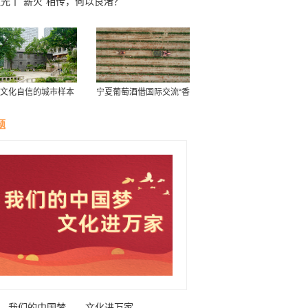
光丨“薪火”相传，何以良渚？
文化自信的城市样本
宁夏葡萄酒借国际交流“香
证开埠历史 “重庆最
飘海外”
行”获新生
题
我们的中国梦——文化进万家