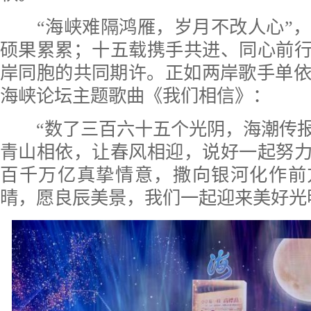
“海峡难隔鸿雁，岁月不改人心”，
硕果累累；十五载携手共进、同心前行
岸同胞的共同期许。正如两岸歌手单
海峡论坛主题歌曲《我们相信》：
“数了三百六十五个光阴，海潮传报
青山相依，让春风相迎，说好一起努力
百千万亿真挚情意，撒向银河化作前
晴，愿良辰美景，我们一起迎来美好光