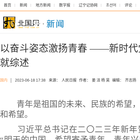
首页
新闻
地方新闻
数字报
辽宁记协网
조선어
评论
以奋斗姿态激扬青春 ——新时
就综述
国内
│
2023-06-18 17:38
来源：
人民日报
作者：
姜 洁 杨 昊
编辑：
齐志扬
青年是祖国的未来、民族的希望，
和希望。
习近平总书记在二〇二三年新年
“明天的中国，希望寄予青年。青年