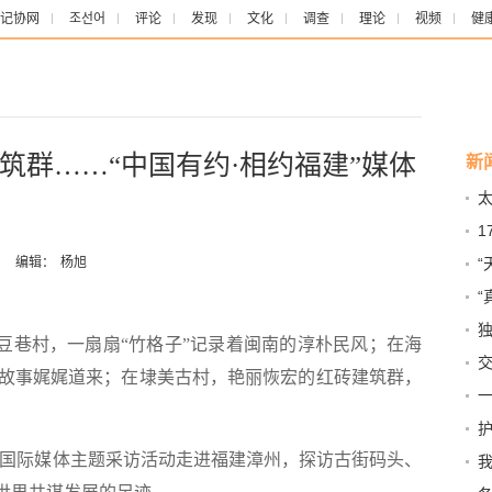
记协网
조선어
评论
发现
文化
调查
理论
视频
健
筑群……“中国有约·相约福建”媒体
新
1
：
编辑：
杨旭
记
豆巷村，一扇扇“竹格子”记录着闽南的淳朴民风；在海
故事娓娓道来；在埭美古村，艳丽恢宏的红砖建筑群，
里
重
建”国际媒体主题采访活动走进福建漳州，探访古街码头、