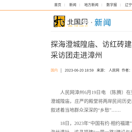
首页
新闻
地方新闻
数字报
辽宁
探海澄城隍庙、访红砖建
采访团走进漳州
国内
│
2023-06-20 18:59
来源：
人民网
作者
人民网漳州6月19日电 （陈腾）在
澄城隍庙，庄严的殿堂将两岸民间历史
叙述着当地群众深深的“乡愁”……
18日，2023年“中国有约·相约福