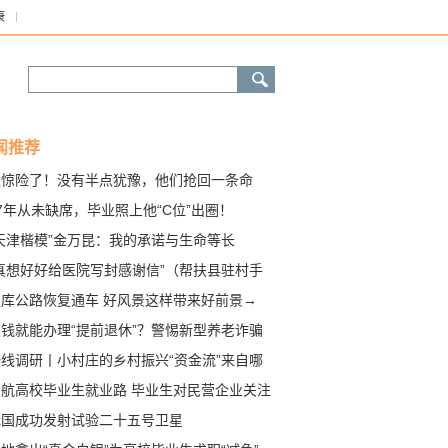
康
闻推荐
太惊险了！没有半点犹豫，他们抢回一条命
7年从未缺席，毕业照上他“C位”出圈！
“天津楷模”金万昆：我的承诺与生命等长
“真想好好给医院写封感谢信”（帮扶县驻村手
）
独库公路恢复通车 好风景这样带来好前景→
交钱就能办理“提前退休”？警惕新型养老诈骗
一线调研丨小村庄的乡村振兴“资金流”来自哪
？
护航高校毕业生就业路 毕业生对民营企业关注
视度不断提升
我国成功发射试验二十五号卫星