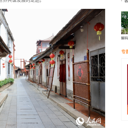
与世界共谋发展的足迹。
各
解码
｜见
早洋
专