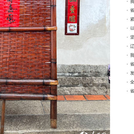
我
例
实
改