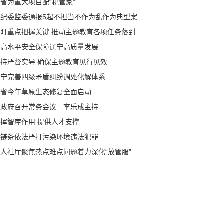
省为重大项目配“税管家”
省纪委监委通报5起不担当不作为乱作为典型案
紧盯重点把握关键 推动主题教育各项任务落到
处
以高水平安全保障辽宁高质量发展
坚持严督实导 确保主题教育见行见效
辽宁完善四级矛盾纠纷调处化解体系
我省今年草原生态修复全面启动
省政府召开常务会议 李乐成主持
发挥智库作用 提供人才支撑
全链条依法严打污染环境违法犯罪
省人社厅聚焦热点难点问题着力深化“放管服”
革