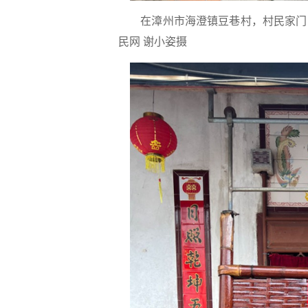
在漳州市海澄镇豆巷村，村民家门
民网 谢小姿摄