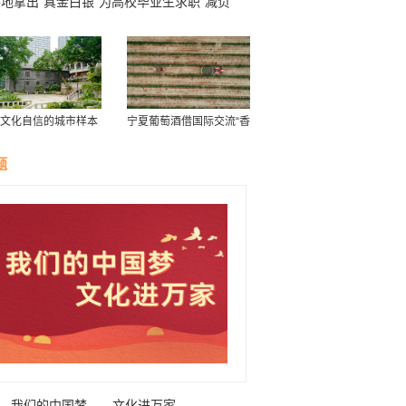
地拿出“真金白银”为高校毕业生求职“减负”
文化自信的城市样本
宁夏葡萄酒借国际交流“香
证开埠历史 “重庆最
飘海外”
行”获新生
题
我们的中国梦——文化进万家