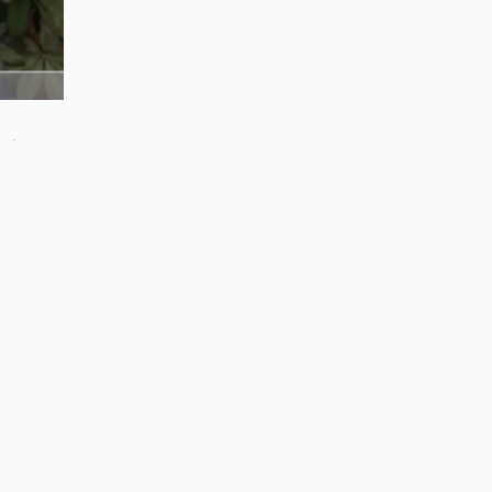
安全，严
，督促南
地有序恢