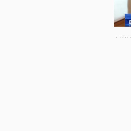
自然资
防死守
方省份
复。