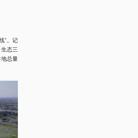
线”。记
、生态三
耕地总量