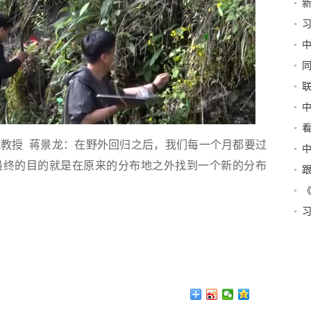
全
调
断
党
这
出
令
上
授 蒋景龙：在野外回归之后，我们每一个月都要过
令
最终的目的就是在原来的分布地之外找到一个新的分布
光
与