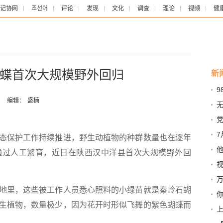
记协网
조선어
评论
发现
文化
调查
理论
视频
健
蝶首次大规模野外回归
新
9
报
：
编辑：
盛楠
代
党
产
保护工作持续推进，野生动植物的种群数量也在逐年
和
通过人工繁育，近日在陕西汉中洋县首次大规模野外回
定
里，这些被工作人员悉心照料的小绿苗就是秦岭石蝴
生植物，数量极少，因为花开时形似飞舞的紫色蝴蝶而
奇