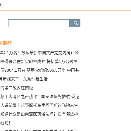
康
闻推荐
804.1万名！数读最新中国共产党党内统计公
无障碍联合创新实验室成立 将招募1万名残障
表参与研发
员9804.1万名 基层党组织506.5万个 中国共
党党员队伍继续发展壮大 基层党组织政治功能
7月新规来了，关系你我生活
组织功能不断增强
他的第二故乡在南极
视频丨大湾区之声热评：国安法保驾护航 香港
风光无限
万人说新疆｜越野摩托车手阿巴斯的飞驰人生
你知道什么是山南藏医药浴法吗？它有哪些神
功效？
上线啦！