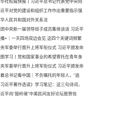
新华社权威快报丨习近平总书记代表党中央向
国广大共产党员致以节日问候
习近平对党的建设和组织工作作出重要指示强
 深刻领会党中央关于党的建设的重要思想 不
中华人民共和国对外关系法
提高组织工作质量 代表党中央向全国广大共产
同团中央新一届领导班子成员集体谈话 习近平
员致以节日问候
样强调
联播+｜一天四场双边会见 这四个关键词频繁
现
中央军委举行晋升上将军衔仪式 习近平颁发命
状并向晋衔的军官表示祝贺
看图学习丨党和国家事业的希望寄托在青年身
中央军委举行晋升上将军衔仪式 习近平颁发命
状并向晋衔的军官表示祝贺
跟着总书记看中国｜不负嘱托的年轻人，“追
”有了好消息！
《习近平著作选读》学习笔记：这三句诗词，
中国梦息息相关
习近平向“鼓岭缘”中美民间友好论坛致贺信