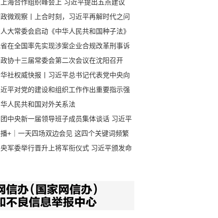
在上海合作组织峰会上 习近平提出五点建议
时政微观察丨上合时刻，习近平再解时代之问
省人大常委会启动《中华人民共和国种子法》
法检查
我省在全国率先实现涉案企业合规改革刑事诉
全流程适用
省政协十三届常委会第二次会议在沈阳召开
波主持会议
新华社权威快报丨习近平总书记代表党中央向
国广大共产党员致以节日问候
习近平对党的建设和组织工作作出重要指示强
 深刻领会党中央关于党的建设的重要思想 不
中华人民共和国对外关系法
提高组织工作质量 代表党中央向全国广大共产
同团中央新一届领导班子成员集体谈话 习近平
员致以节日问候
样强调
联播+｜一天四场双边会见 这四个关键词频繁
现
中央军委举行晋升上将军衔仪式 习近平颁发命
状并向晋衔的军官表示祝贺