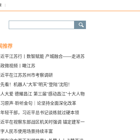
康
闻推荐
习近平江苏行丨数智赋能 产城融合——走进苏
工业园区
时政微视频丨瞰江苏
习近平在江苏苏州市考察调研
先看！机器人“大军”明天“登陆”沈阳！
人大爱 德耀昌江 第三届“感动昌江”十大人物
晓
学习原声·聆听金句｜论坚持全面深化改革
@年轻干部，习近平总书记谈练就过硬本领
习近平在视察东部战区机关时强调 锚定建军一
年奋斗目标 努力开创战区建设和备战打仗工作
数字人民币使用场景持续丰富
局面