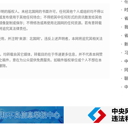
声明的版权人。未经北国网的书面许可，任何其他个人或组织均不得以
或发布使用于其他任何场合；不得把其中任何形式的资讯散发给其他
镜像复制或保存；不得修改或再使用北国网的任何资源。若有意转载
执
将追究其法律责任。
讼
用，并注明“来源：北国网”。违反上述声明者，本网将追究其相关法
周
全
作品，均转载自其它媒体，转载目的在于传递更多信息，并不代表本网赞
调
之稿件，意在为公众提供免费服务。如稿件版权单位或个人不想在本
断
撤除。
党
这
出
令