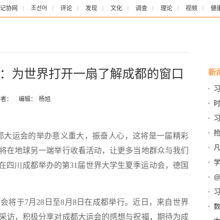
记协网
조선어
评论
发现
文化
调查
理论
视频
健
：为世界打开一扇了解成都的窗口
新
州
者：
编辑：
杨旭
抢
成都大运会的举办意义重大，振奋人心，这将是一届精彩
凡
将在地球另一端举行收看活动，让更多当地群众与我们
揭
将在四川成都举办的第31届世界大学生夏季运动会，德国
将于7月28日至8月8日在成都举行。近日，来自世界
百
新
采访，积极分享对成都大运会的感想与祝福，期待为成