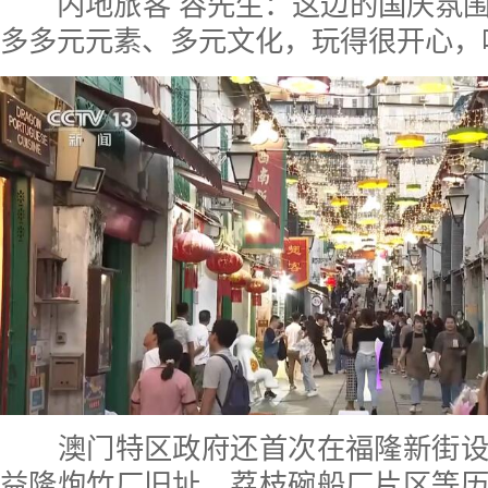
内地旅客 容先生：这边的国庆氛围
多多元元素、多元文化，玩得很开心，
澳门特区政府还首次在福隆新街设
益隆炮竹厂旧址、荔枝碗船厂片区等