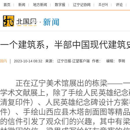
首页
新闻
地方新闻
数字报
辽宁记协网
조선어
评论
一个建筑系，半部中国现代建筑
国内
│
2023-10-14 08:32
来源：
辽宁日报·辽望客户端
作者：
编辑：
李明
正在辽宁美术馆展出的栋梁——
学术文献展上，除了手绘人民英雄纪念碑
清复印件）、人民英雄纪念碑设计方案手
件）、手绘山西应县木塔剖面图等精
的信件引发了观众们的兴趣，其中有