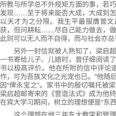
所教与所学总不外规矩方面的事，若
发现……至于将来能否大成，大成到
以天才为之分限。我生平最服膺曾文
获，但问耕耘……尽自己能力做去，
此则可以无人而不自得，而与社会亦总
另外一封信就被人熟知了，梁启超
一书寄给儿子、儿媳时，曾仔细阅读
书以极高评价。他在所附的信中评论道
作，可为吾族文化之光宠也已。”他随
因“俾永宝之”。家书中的殷切嘱托被
梁启超邮寄来的《营造法式》成为他
在宾大学习期间，树立的理想便是“东西
这个理想在他三年东大教学和管理