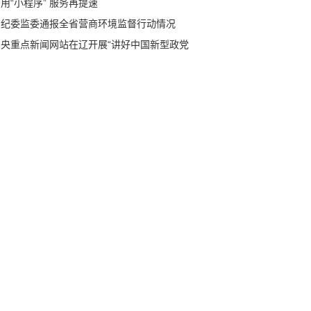
用“小程序” 服务再提速
省纪委监委通报全省营商环境监督行动情况
中央重点新闻网站在辽开展“讲好中国新型政党
度故事”网络主题采访活动