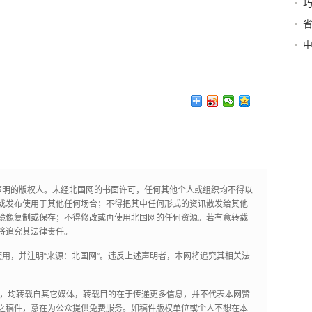
巧
制
声明的版权人。未经北国网的书面许可，任何其他个人或组织均不得以
或发布使用于其他任何场合；不得把其中任何形式的资讯散发给其他
镜像复制或保存；不得修改或再使用北国网的任何资源。若有意转载
将追究其法律责任。
用，并注明“来源：北国网”。违反上述声明者，本网将追究其相关法
作品，均转载自其它媒体，转载目的在于传递更多信息，并不代表本网赞
之稿件，意在为公众提供免费服务。如稿件版权单位或个人不想在本