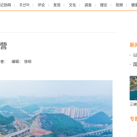
记协网
조선어
评论
发现
文化
调查
理论
视频
健
营
新
者：
编辑：
徐硕
三峡
历年
专