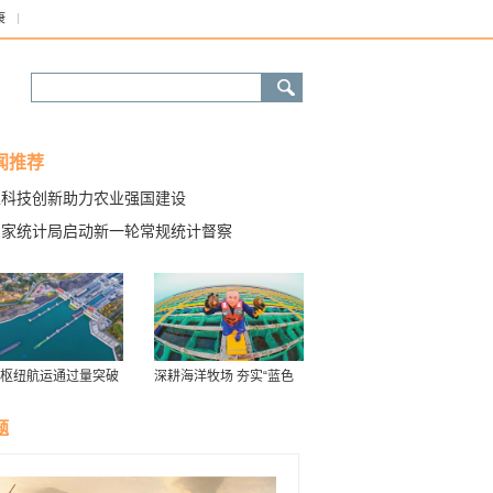
康
闻推荐
以科技创新助力农业强国建设
国家统计局启动新一轮常规统计督察
枢纽航运通过量突破
深耕海洋牧场 夯实“蓝色
最高水平
粮仓”
题