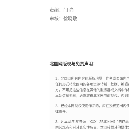
责编：闫 尚
审核：徐晓敬
北国网版权与免责声明：
1、北国网所有内容的版权均属于作者或页面内
任何形式将北国网的各项资源转载、复制、编辑
方，不可把这些信息在其他的服务器或文档中作
本站信息资料，必需取得北国网书面授权。否则
2、已经本网授权使用作品的，应在授权范围内使
律责任。
3、凡本网注明“来源：XXX（非北国网）”的
同其观点和对其真实性负责。本网转载其他媒体