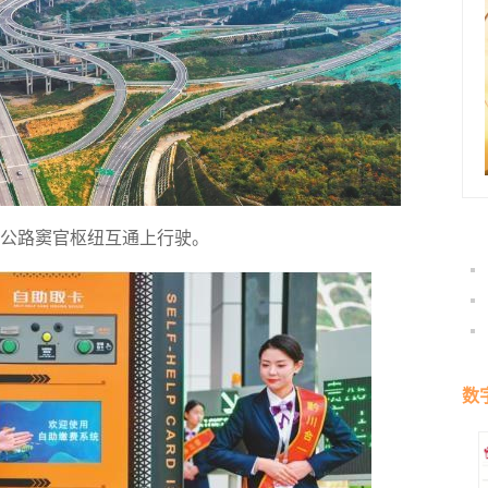
公路窦官枢纽互通上行驶。
数