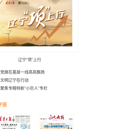
辽宁“项”上行
党旗在基层一线高高飘扬
文明辽宁在行动
聚焦专精特新“小巨人”专栏
字报