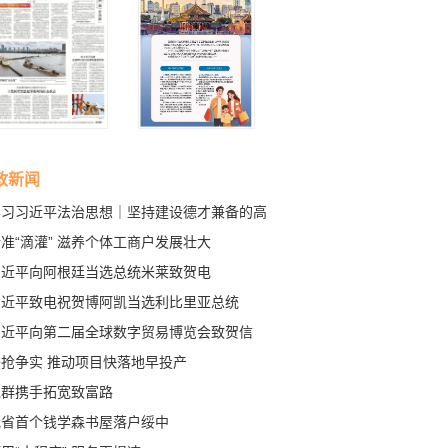
政新闻
学习习近平法治思想｜坚持建设德才兼备的高
质法治工作队伍
准“滴灌” 滋养个体工商户发展壮大
习近平向阿根廷当选总统米莱致贺电
习近平致电祝贺博阿凯当选利比里亚总统
习近平向第二届全球数字贸易博览会致贺信
拼抢争实 推动项目快落地早投产
党群携手拓宽致富路
我省首个钱学森书屋落户绥中