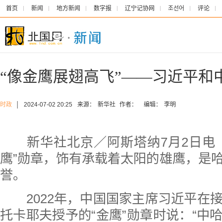
首页
新闻
地方新闻
数字报
辽宁记协网
조선어
评论
“像金鹰展翅高飞”——习近平和
时政
│
2024-07-02 20:25
来源：
新华社
作者：
编辑：
李明
新华社北京／阿斯塔纳7月2日电
鹰”勋章，饰有承载着太阳的雄鹰，是
誉。
2022年，中国国家主席习近平在
托卡耶夫授予的“金鹰”勋章时说：“中