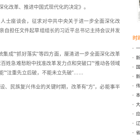
深化改革、推进中国式现代化的决定》。
人士座谈会，征求对中共中央关于进一步全面深化改
亲自担任文件起草组组长的习近平总书记主持会议并发
时
统集成”“抓好落实”等四方面，厘清进一步全面深化改革
统
老百姓急难愁盼中找准改革发力点和突破口”“推动各领域
民
”“注重先立后破，不能未立先破”……
行
进
、民族复兴伟业的关键时期，改革有“方”，必能事半
改
大