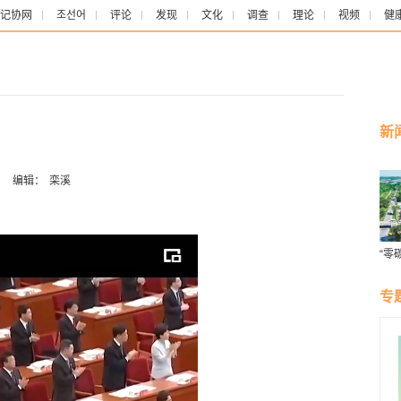
记协网
조선어
评论
发现
文化
调查
理论
视频
健
新
：
编辑：
栾溪
“零
专