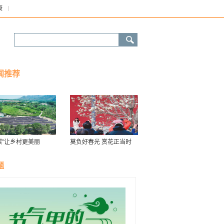
康
闻推荐
碳”让乡村更美丽
莫负好春光 赏花正当时
题