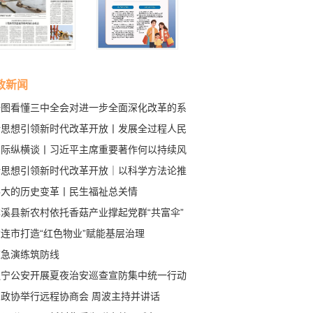
政新闻
一图看懂三中全会对进一步全面深化改革的系
部署
新思想引领新时代改革开放丨发展全过程人民
主 保障人民当家作主
国际纵横谈丨习近平主席重要著作何以持续风
世界
新思想引领新时代改革开放｜以科学方法论推
全面深化改革伟大实践——新思想引领新时代
伟大的历史变革丨民生福祉总关情
革开放述评之六
本溪县新农村依托香菇产业撑起党群“共富伞”
连市打造“红色物业”赋能基层治理
应急演练筑防线
辽宁公安开展夏夜治安巡查宣防集中统一行动
省政协举行远程协商会 周波主持并讲话