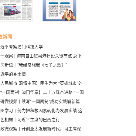
政新闻
习近平考察澳门科技大学
一观察 | 海南自由贸易港建设关键节点 总书
作出新部署
习新语｜“我经常想起《七子之歌》”
习近平的乡土情
人民城市·温情中国】民生为大 “英雄城市”的
福底色
“一国两制” 澳门华章】二十五载奋进路 “一国
制”谱新篇
重磅微视频丨续写“一国两制”成功实践崭新篇
看图学习丨努力把积极因素转化为发展实绩 这
重要会议作出部署
金色相框｜习近平主席的巴西之行
时政微观察丨开创亚太发展新时代，习主席深
释亚太之“力”