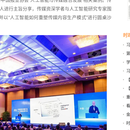
4中国报业协会“人工智能与传媒融合发展”相关案例。传
人进行主旨分享，传媒资深学者与人工智能研究专家围
，并以“人工智能如何重塑传媒内容生产模式”进行圆桌沙
时
第
记
学
【
幸
【
两
章
场
刻阐