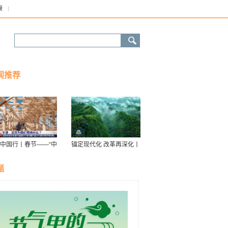
康
闻推荐
中国行丨春节——“中
锚定现代化 改革再深化丨
庆祝传统新年的社会
我国自然保护地体系建设
”有何内涵
进入全面提速新阶段
题