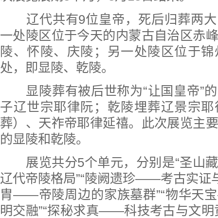
辽代共有9位皇帝，死后归葬两大
一处陵区位于今天的内蒙古自治区赤
陵、怀陵、庆陵；另一处陵区位于锦
处，即显陵、乾陵。
显陵葬有被后世称为“让国皇帝”的
子辽世宗耶律阮；乾陵埋葬辽景宗耶
葬）、天祚帝耶律延禧。此次展览主
的显陵和乾陵。
展览共分5个单元，分别是“圣山藏
辽代帝陵格局”“陵阙遗珍——考古实证与
胄——帝陵周边的家族墓群”“物华天
明交融”“探秘求真——科技考古与文明