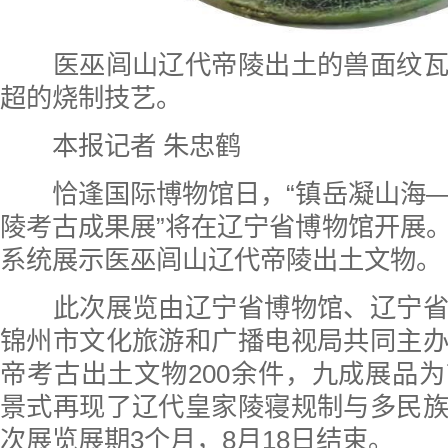
医巫闾山辽代帝陵出土的兽面纹瓦
超的烧制技艺。
本报记者 朱忠鹤
恰逢国际博物馆日，“镇岳凝山海—
陵考古成果展”将在辽宁省博物馆开展
系统展示医巫闾山辽代帝陵出土文物。
此次展览由辽宁省博物馆、辽宁省
锦州市文化旅游和广播电视局共同主
帝考古出土文物200余件，九成展品
景式再现了辽代皇家陵寝规制与多民
次展览展期3个月，8月18日结束。