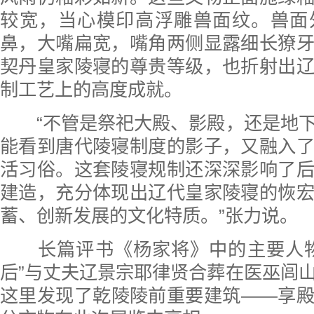
较宽，当心模印高浮雕兽面纹。兽面
鼻，大嘴扁宽，嘴角两侧显露细长獠
契丹皇家陵寝的尊贵等级，也折射出
制工艺上的高度成就。
“不管是祭祀大殿、影殿，还是地下
能看到唐代陵寝制度的影子，又融入
活习俗。这套陵寝规制还深深影响了
建造，充分体现出辽代皇家陵寝的恢
蓄、创新发展的文化特质。”张力说。
长篇评书《杨家将》中的主要人物
后”与丈夫辽景宗耶律贤合葬在医巫闾
这里发现了乾陵陵前重要建筑——享