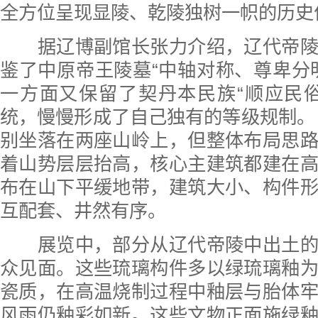
全方位呈现显陵、乾陵独树一帜的历史
据辽博副馆长张力介绍，辽代帝陵
鉴了中原帝王陵墓“中轴对称、尊卑分
一方面又保留了契丹本民族“顺应民
统，慢慢形成了自己独有的等级规制。
别坐落在两座山岭上，但整体布局思
着山势层层抬高，核心主建筑都建在
布在山下平缓地带，建筑大小、构件
互配套、井然有序。
展览中，部分从辽代帝陵中出土的
众见面。这些琉璃构件多以绿琉璃釉
瓷质，在高温烧制过程中釉层与胎体
风雨仍釉彩如新。这些文物正面施绿