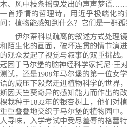
木、风中枝条摇曳发出的声声梦语…
一首抒情的哲理诗，用近乎极端化的
问：植物能感知到什么？它们是一群孤
伊尔蒂科以疏离的叙述方式处理镜
和陌生化的画面，破坏连贯的情节演
的观众发起了视觉与叙事的双重挑战。无
冠困于马尔堡的脑神经科学家托尼·王
测试，还是1908年马尔堡的第一位女
语的威压下毅然走进植物科学的世界，抑
斯因天竺葵奇异的感知能力而作出的
棵栽种于1832年的银杏树上，他们对
重重叠叠地交织于马尔堡的植物园中
人寻味，入学考试中受尽羞辱的格蕾