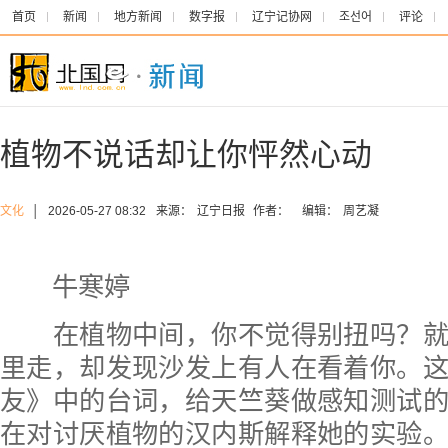
首页
新闻
地方新闻
数字报
辽宁记协网
조선어
评论
植物不说话却让你怦然心动
文化
│
2026-05-27 08:32
来源：
辽宁日报
作者：
编辑：
周艺凝
牛寒婷
在植物中间，你不觉得别扭吗？就
里走，却发现沙发上有人在看着你。
友》中的台词，给天竺葵做感知测试
在对讨厌植物的汉内斯解释她的实验