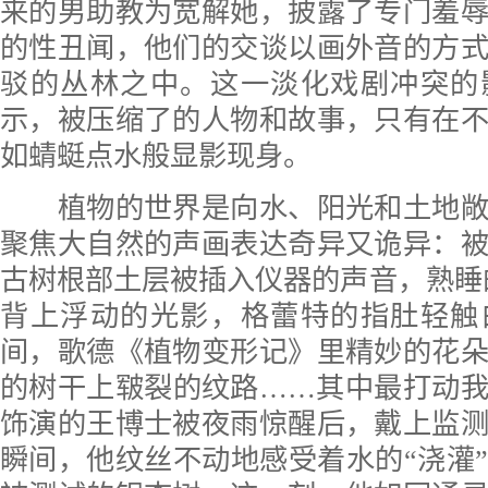
来的男助教为宽解她，披露了专门羞
的性丑闻，他们的交谈以画外音的方
驳的丛林之中。这一淡化戏剧冲突的
示，被压缩了的人物和故事，只有在
如蜻蜓点水般显影现身。
植物的世界是向水、阳光和土地敞
聚焦大自然的声画表达奇异又诡异：
古树根部土层被插入仪器的声音，熟睡
背上浮动的光影，格蕾特的指肚轻触
间，歌德《植物变形记》里精妙的花
的树干上皲裂的纹路……其中最打动
饰演的王博士被夜雨惊醒后，戴上监
瞬间，他纹丝不动地感受着水的“浇灌