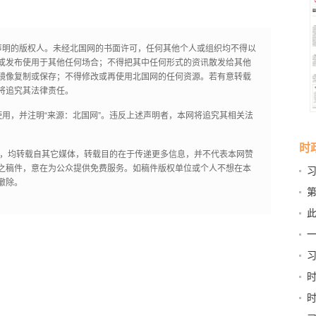
声明的版权人。未经北国网的书面许可，任何其他个人或组织均不得以
或发布使用于其他任何场合；不得把其中任何形式的资讯散发给其他
镜像复制或保存；不得修改或再使用北国网的任何资源。若有意转载
将追究其法律责任。
用，并注明“来源：北国网”。违反上述声明者，本网将追究其相关法
时
作品，均转载自其它媒体，转载目的在于传递更多信息，并不代表本网赞
之稿件，意在为公众提供免费服务。如稿件版权单位或个人不想在本
撤除。
第
新
此
京
习
和“
稳