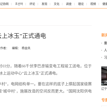
记协网
조선어
评论
发现
文化
调查
理论
视频
健
云上冰玉”正式通电
新
作者：
编辑：
杨金凤
时03分，随着66千伏李巴彦输变电工程竣工送电，位于
冰上运动中心“云上冰玉”正式通电。
中村”，电网结构单一。要在这样的底子上撑起国家级赛
辽宁
是‘城中村’，施展改造的空间反而更大。”国网沈阳供电
燕风
专