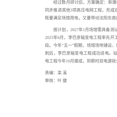
经过数月研讨后，方案确定：新建6
同步推进其他3项高压电网工程，形成
既要满足场馆用电，又要带动沈阳东南
按计划，2027年1月场馆需具备测
2025年6月，李巴彦输变电工程率先
段。今年“五一”假期，场馆场地铺设
刺后，李巴彦输变电工程成功送电。站
电工程今年10月建成，到那时双电源就
责编：栾 溪
审核：叶 健