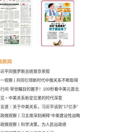
政新闻
习近平同俄罗斯总统普京茶叙
一观察 | 共同引领新时代中俄关系不断取得
成果
行间·举世瞩目的握手！100秒看中美元首北
会晤
一见・中美关系新定位里的时代深意
言道｜关于中美关系，习近平谈到“17亿多”
80多亿”
时政微观察丨习主席深刻阐释“中美建设性战略
定关系”的核心要义
时政微观察丨科学决策，为人民出政绩