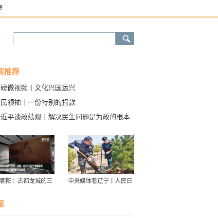
康
闻推荐
重磅微视频丨文化兴国运兴
人民领袖｜一份特别的捐款
习近平谈政绩观︱解决民生问题是为政的根本
朝阳：古都龙城的三
中央媒体看辽宁丨人民日
华
报：接续传递防沙治沙“绿
色接力棒”
题