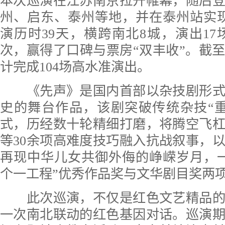
本次巡演在江苏南京拉开帷幕，随后
州、启东、泰州等地，并在泰州站实现
演历时39天，横跨南北8城，演出17场
次，赢得了口碑与票房“双丰收”。截
计完成104场高水准演出。
《先声》是国内首部以杂技剧形式
史的舞台作品，该剧突破传统杂技“
式，历经数十轮精细打磨，将腾空飞
等30余项高难度技巧融入抗战叙事，
再现中华儿女共御外侮的峥嵘岁月，
个一工程”优秀作品奖与文华剧目奖两
此次巡演，不仅是红色文艺精品的
一次南北联动的红色基因对话。巡演