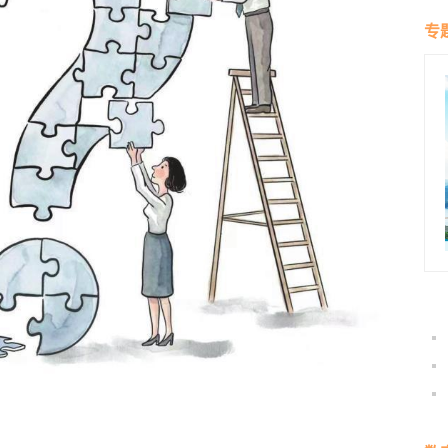
群雁
生态
专