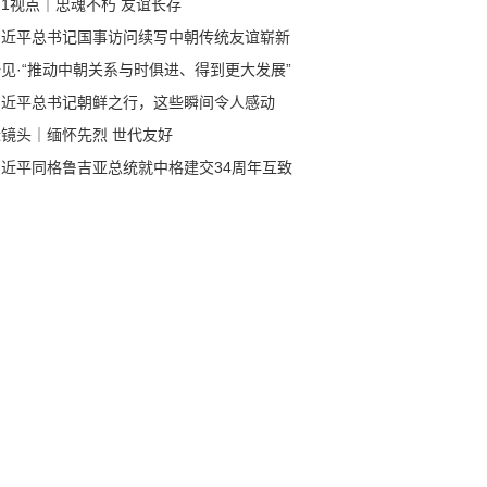
1视点｜忠魂不朽 友谊长存
习近平总书记国事访问续写中朝传统友谊崭新
章
见·“推动中朝关系与时俱进、得到更大发展”
习近平总书记朝鲜之行，这些瞬间令人感动
近镜头｜缅怀先烈 世代友好
习近平同格鲁吉亚总统就中格建交34周年互致
电