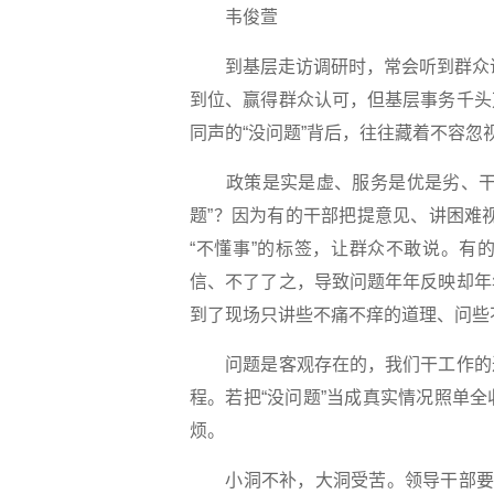
韦俊萱
到基层走访调研时，常会听到群众说“
到位、赢得群众认可，但基层事务千头
同声的“没问题”背后，往往藏着不容忽
政策是实是虚、服务是优是劣、干部
题”？因为有的干部把提意见、讲困难视
“不懂事”的标签，让群众不敢说。有
信、不了了之，导致问题年年反映却年
到了现场只讲些不痛不痒的道理、问些
问题是客观存在的，我们干工作的过
程。若把“没问题”当成真实情况照单
烦。
小洞不补，大洞受苦。领导干部要跳