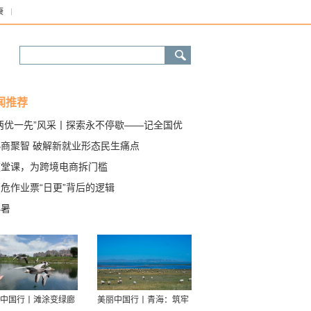
康
闻推荐
“两优一先”风采丨探索永不停歇——记全国优
共产党员、航空工业沈飞高级工程师姚志成
协商聚智 破解新就业形态民生痛点
这堂课，为跨境电商拆门槛
危作业票“日更”背后的逻辑
小暑
中国行丨滩涂变绿廊
美丽中国行丨青海：筑牢