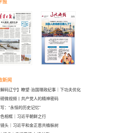
字报
政新闻
【解码辽宁】瞭望·治国理政纪事｜下功夫优化
商环境
重磅微视频丨共产党人的精神密码
写：“永恒的历史记忆”
金色相框｜习近平朝鲜之行
近镜头｜习近平和金正恩共植枞树