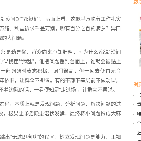
数
没问题”“都挺好”。表面上看，这似乎意味着工作扎实
万绪、利益诉求千差万别，哪有百分之百的满意？异口
视的大问题。
是勤是懒，群众向来心知肚明，可为什么都说“没问
作“找茬”“添乱”，谁把问题摆到台面上，谁就会被贴上
的干部调研时表态积极、调门很高，但一回去便杳无音
年依旧，让群众不想说。有的干部下基层前不做功课，
时
不着边际的话，一看便知是“走过场”，让群众不屑说。
营
程，本质上就是发现问题、分析问题、解决问题的过
全收，极易让矛盾隐患潜伏发酵，最终将小问题拖成大麻
特
出“无过即有功”的误区，树立发现问题是能力、正视