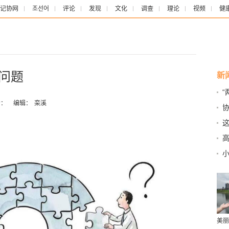
记协网
조선어
评论
发现
文化
调查
理论
视频
健
问题
新
秀
：
编辑：
栾溪
高
美丽