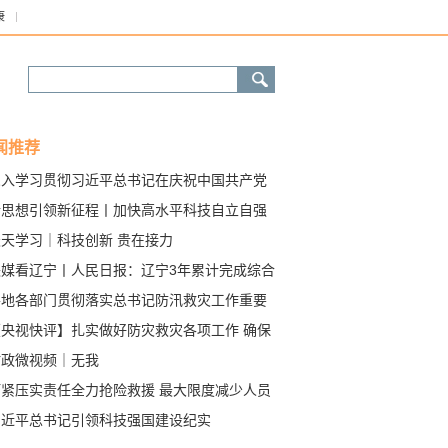
康
闻推荐
深入学习贯彻习近平总书记在庆祝中国共产党
立105周年大会上重要讲话系列述评之二
新思想引领新征程丨加快高水平科技自立自强
进科技强国建设
天天学习｜科技创新 贵在接力
央媒看辽宁丨人民日报：辽宁3年累计完成综合
理任务1264万亩 科尔沁沙地筑起坚实生态屏
各地各部门贯彻落实总书记防汛救灾工作重要
示精神
【央视快评】扎实做好防灾救灾各项工作 确保
民群众生命财产安全
时政微视频｜无我
盯紧压实责任全力抢险救援 最大限度减少人员
亡——习近平总书记重要指示为各地各部门防
习近平总书记引领科技强国建设纪实
救灾吹响集结号发出动员令