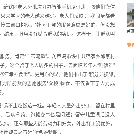
，给辖区老人分批次开办智能手机培训班，教他们微信
果来学习的老人越来越少。老人们反映：“我眼睛都看
接去窗口排队。”社区干部的服务意愿是好的，但没想
美丽
。结果，服务没有贴合群众的实际。这样干，让群众叫
群雁
生态
专
务，肯定“自带流量”。葫芦岛市绥中县范家乡邱家村
子。这个留守老人居多的村子，曾面临老年人“吃饭难”
“老年幸福食堂”。更用心的是，他们推出了“积分兑换”机
力所能及的志愿服务“兑换”餐食，不仅省下了人力成
感。
”远不止吃饭这一桩。年轻人大量外出务工，留在村里
料、看病拿药、跑腿办事也是问题；留守儿童课后没人
头病；还有那些大龄劳动力和妇女，外出打工没优势，
件都是老百姓的“急难愁盼”。