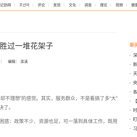
记协网
조선어
评论
发现
文化
调查
理论
视频
健
胜过一堆花架子
新
成
：
编辑：
栾溪
奋
治
障
不理想”的感觉。其实，服务群众，不是看搞了多“大”
指
决了。
人
惑：政策不少、资源也足，可一落到具体工作，既用
伤
汛