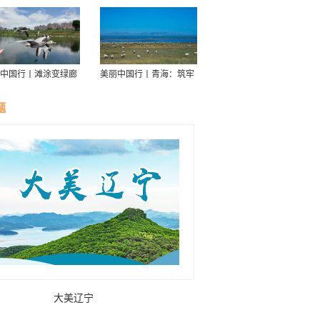
中国行丨滩涂变绿廊
美丽中国行丨青海：筑牢
伴舟游——探访信江
青藏高原生态屏障
走廊
题
大美辽宁