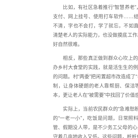
比如，有社区急着推行“智慧养老”
支付、网上挂号、使用打车软件……结
不清，字也不会打，学了就忘，不如直
清楚老人的实际能力，也没做摸底工作
好自然很难。
相反，那些真正做到群众心坎上的服
办乡村大食堂的实践，就是活生生的例
的问题。村“两委”把闲置超市改造成了
制，让身体硬朗的老人靠帮厨、保洁等
本，更让老人在“被需要”中找回了价值
实际上，当前农民群众的“急难愁盼
的“一老一小”，吃饭是问题，日常照
管、假期没人带，是不少务工父母的心
守着几亩地收入又低。这些问题，桩桩件