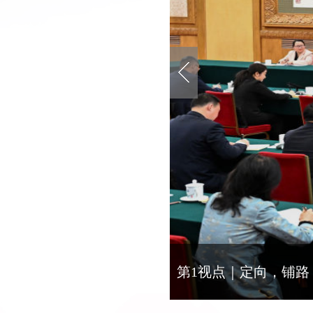
镜观·回响｜弘扬新时