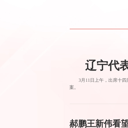
辽宁代
3月11日上午，出席十
案。
郝鹏王新伟看