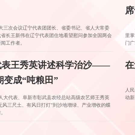
席
人大三次会议辽宁代表团团长、省委书记、省人大常委
代省长王新伟在辽宁代表团住地看望慰问参加全国两会
里掌
新闻工作者。
门广
代表王秀英讲述科学治沙——
在
朝变成“吨粮田”
人民
国人大代表、阜新市彰武县农经总站高级农艺师王秀英
动新
“无风三尺土、有风日打灯”到沙地增绿、产业增收的蝶
前。