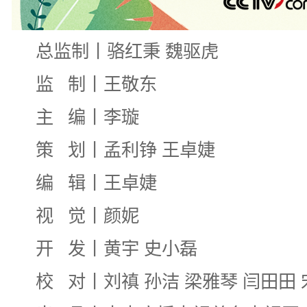
总监制丨骆红秉 魏驱虎
监 制丨王敬东
主 编丨李璇
策 划丨孟利铮 王卓婕
编 辑丨王卓婕
视 觉丨颜妮
开 发丨黄宇 史小磊
校 对丨刘禛 孙洁 梁雅琴 闫田田 