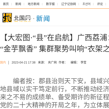
首页
新闻
地方新闻
数字报
辽宁记协网
조선어
评论
【大宏图·“县”在启航】广西荔
“金芋飘香” 集群聚势叫响“衣架之
国内
│
2023-04-21 17:38
来源：
央广网
作者：
编辑：
李莹
编者按：郡县治则天下安，县域
地县域以实干笃定前行，不断推动经
来之不易的成绩单、备受期许的新征
党的二十大精神的开局之年，为立体