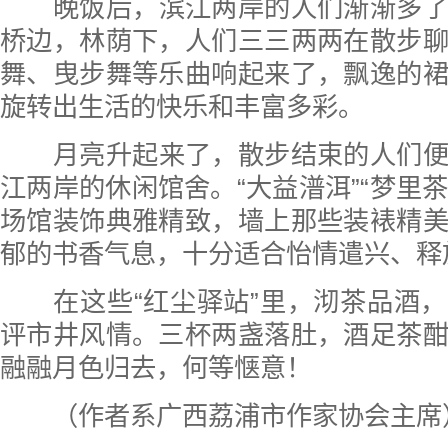
晚饭后，滨江两岸的人们渐渐多
桥边，林荫下，人们三三两两在散步
舞、曳步舞等乐曲响起来了，飘逸的
旋转出生活的快乐和丰富多彩。
月亮升起来了，散步结束的人们
江两岸的休闲馆舍。“大益潽洱”“梦里茶
场馆装饰典雅精致，墙上那些装裱精
郁的书香气息，十分适合怡情遣兴、释
在这些“红尘驿站”里，沏茶品酒
评市井风情。三杯两盏落肚，酒足茶
融融月色归去，何等惬意！
（作者系广西荔浦市作家协会主席