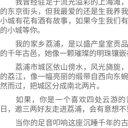
我曾经驻足于流光溢彩的上海滩
的东京街头，但我最爱的还是生我养
小城有花有酒有故事，如果今生我们
的小城等你。
我的家乡荔浦，是以盛产皇室贡
的千年古邑，她像一颗璀璨的明珠镶嵌
荔浦市城区依山傍水，风光旖旎
的荔江，像一幅亮丽的缎带自西向东
然而过，把城区分成南北两片。
如果，你是一个喜欢四处云游的
日，邀三两好友走进荔浦，会有意想不
当你的足音叩响这座沉睡千年的