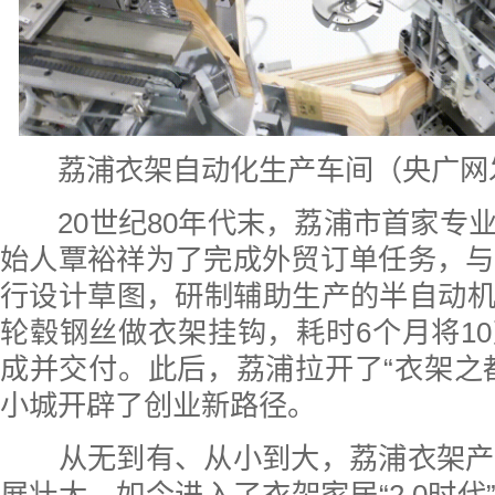
荔浦衣架自动化生产车间（央广网发
20世纪80年代末，荔浦市首家专
始人覃裕祥为了完成外贸订单任务，与
行设计草图，研制辅助生产的半自动
轮毂钢丝做衣架挂钩，耗时6个月将1
成并交付。此后，荔浦拉开了“衣架之
小城开辟了创业新路径。
从无到有、从小到大，荔浦衣架产业
展壮大，如今进入了衣架家居“2.0时代