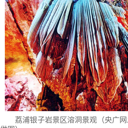
荔浦银子岩景区溶洞景观（央广网