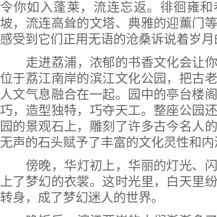
令你如入蓬莱，流连忘返。徘徊雍和
坡，流连高耸的文塔、典雅的迎薰门
感受到它们正用无语的沧桑诉说着岁月
走进荔浦，浓郁的书香文化会让
位于荔江南岸的滨江文化公园，把古
人文气息融合在一起。园中的亭台楼
巧，造型独特，巧夺天工。整座公园
园的景观石上，雕刻了许多古今名人
无声的石头赋予了丰富的文化灵性和内
傍晚，华灯初上，华丽的灯光、
上了梦幻的衣裳。这时光里，白天里
转身，成了梦幻迷人的世界。