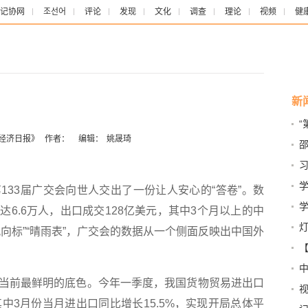
记协网
조선어
评论
发现
文化
调查
理论
视频
健
新
“
《经济日报》
作者：
编辑：
姚晟琦
学
3届广交会向世人交出了一份让人安心的“答卷”。数
6.6万人，出口成交128亿美元，其中3个月以上的中
全
向标”“晴雨表”，广交会的数据从一个侧面反映出中国外
道
【
一
前最鲜明的底色。今年一季度，我国货物贸易进出口
视
，其中3月份当月进出口同比增长15.5%，实现开局总体平