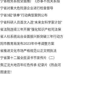
辽宁省税务系统全面推广《办事不找关系指
》
辽宁省对重大危险源企业进行检查督导
宁省3起“铁拳”行动典型案例公布
辽宁省科研人员首次入选“未来女科学家计划”
全省法院连续三年开展“强化知识产权司法保
”专项活动
我省人社系统出台全面振兴新突破三年行动方
阳市教育局发布2023年中考调整方案
我省推进文化市场严格规范公正文明执法
辽宁省第十二届全民读书节宣传片（二）
聚焦辽沈大地百年红色传承 纪录片《热血河
》即将播出
一图速览！