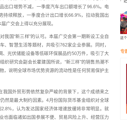
品出口增势不减，一季度汽车出口额增长了96.6%。电
媒
势持续释放，一季度合计出口增长66.9%，拉动我国出
本届广交会上得以充分展现。
我国“新三样”的认可。本届广交会第一期新设工业自
这个
受云
车、智慧生活等题材，共吸引762家企业参展。同时，
专
空调、光伏储能设备等低碳环保展品约50万件，吸引了大
组织研究会副会长霍建国所说，“新三样”的销售热潮不
物，说明全球市场优势资源的流动性是任何贸易保护主
在我国外贸形势依然复杂严峻的背景下，这个成绩来之
仍然是最大制约因素。4月份国际货币基金组织对全球
到2.8%，认为发达国家经济体增速放缓将非常明显。就
业也面临诸如出国参展不便、贸易风险上升、经营压力