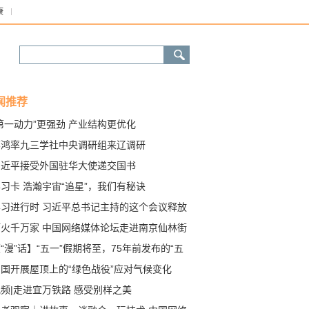
康
闻推荐
第一动力”更强劲 产业结构更优化
邵鸿率九三学社中央调研组来辽调研
习近平接受外国驻华大使递交国书
习卡 浩瀚宇宙“追星”，我们有秘诀
学习进行时 习近平总书记主持的这个会议释放
面深化改革新信号
灯火千万家 中国网络媒体论坛走进南京仙林街
“漫”话】“五一”假期将至，75年前发布的“五
口号”你了解吗？
中国开展屋顶上的“绿色战役”应对气候变化
频|走进宜万铁路 感受别样之美