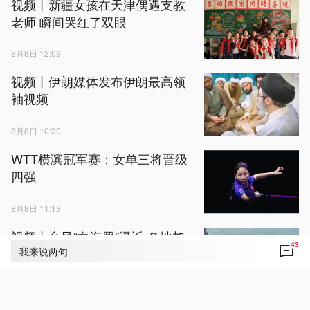
视频丨新疆女孩在天津偶遇支教
老师 瞬间哭红了双眼
8月8日 12:09
视频丨伊朗媒体发布伊朗最高领
袖视频
8月8日 10:30
WTT横滨冠军赛：女单三将晋级
四强
8月8日 11:13
视频丨台风“白海豚”逼近 各地加
43
强防范
我来说两句
8月8日 11:34