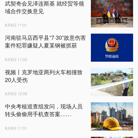
武契奇会见泽连斯基 就经贸等领
域合作交换意见
8月8日 11:31
河南驻马店西平县“7·30”故意伤害
案件犯罪嫌疑人夏某钢被抓获
8月8日 11:00
视频丨克罗地亚两列火车相撞致
20人受伤
8月8日 12:39
中央考核巡查组发问，现场人员
转头偷偷用手机查答案……
8月8日 11:31