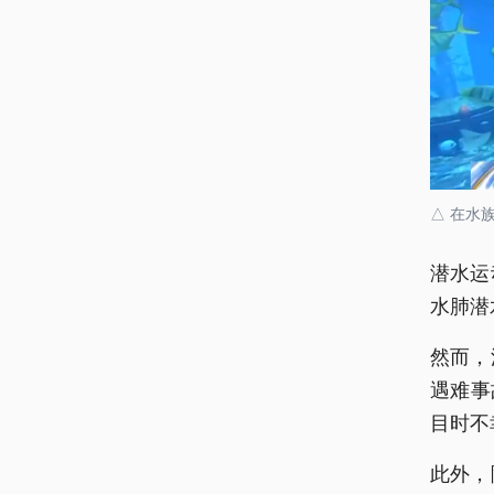
△ 在水
潜水运
水肺潜
然而，
遇难事
目时不
此外，