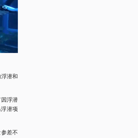
的浮潜和
有因浮潜
岛浮潜项
量参差不