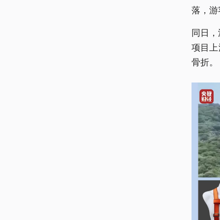
落，游
同日，
项目上
骨折。