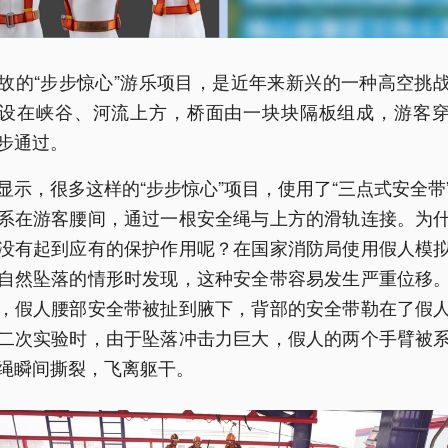
故的“步步惊心”游乐项目，是近年来新兴的一种高空挑
设在峡谷、河流上方，桥面由一块块隔板组成，游客
步通过。
显示，很多这样的“步步惊心”项目，使用了“三点式安全带
系在游客腰间，通过一根安全绳与上方的滑轨连接。为
没有起到应有的保护作用呢？在国家消防局使用假人模
自然坠落的情形时发现，这种安全带容易发生严重位移
，假人腰部安全带被扯到腋下，背部的安全带勒在了假
二次实验时，由于坠落冲击力巨大，假人的两个手臂被
绳瞬间撕裂，飞离躯干。