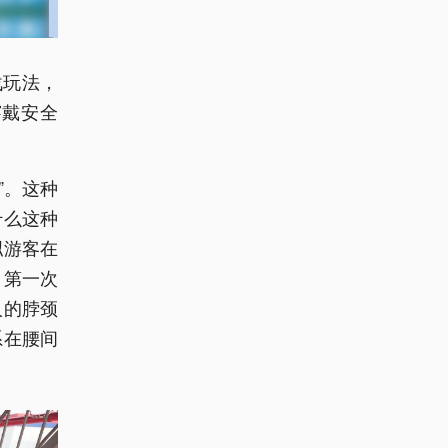
战玩法，
穿戴安全
”。这种
什么这种
拟游客在
。第一次
人的脖颈
系在腰间