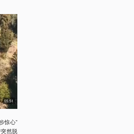
05:51
步惊心”
带突然脱