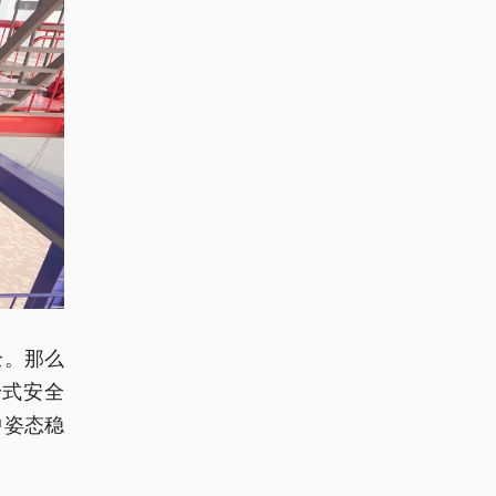
全。那么
身式安全
中姿态稳