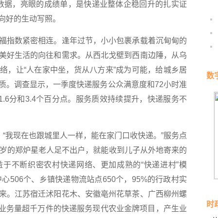
活的数据，亮眼的成绩单，是快递业整体企稳回升的扎实证
向好的生动写照。
指数紧密相连。逢年过节，小小包裹承载着沉甸甸的
美好生活的向往和需求。从西北戈壁到西南边陲，从乌
络，让“人在家中坐，货从八方来”成为可能，给城乡居
数
质。调查显示，一季度快递服务公众满意度和72小时准
高1.6分和3.4个百分点。服务质效持续提升，快递服务不
“我现在也跟城里人一样，能在家门口收快递。”服务点
0岁的郑炉星老人足不出户，就能收到儿子从外地寄来的
于不断织密农村快递网络、更加成熟的“快递进村”模
心506个、乡镇快递物流站点650个，95%的行政村实
来。江苏宿迁沭阳花木、安徽亳州花草茶、广西柳州螺
时
7个业务量超千万件的快递服务现代农业金牌项目，产生业