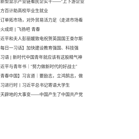
从新型显示产业链看民企实干——“上下游企业
团发力，空间更大”（经济新方位·支持民营经
千方百计助高校毕业生就业
发展）
抓订单拓市场，对外贸易活力足（走进市场看
心）
火成炬 | 飞扬吧 青春
习近平和夫人彭丽媛致电祝贺英国国王查尔斯
世和王后卡米拉加冕
【每日一习话】加快建设教育强国、科技强
、人才强国
习语 | 新时代中国青年就应该有这股精气神
习近平与青年书｜“努力做新时代的好战士”
【青春中国】习言道｜要励志，立鸿鹄志，做
斗者
学习进行时丨习近平总书记寄语大学生
开天辟地的大事变——中国产生了中国共产党