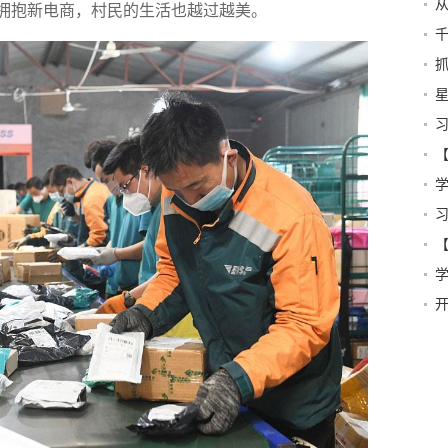
村拥抱新电商，村民的生活也越过越美。
抱
济
信
星
三
国
学
奋