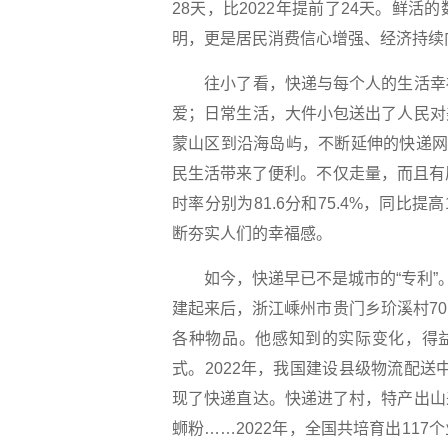
28天，比2022年提前了24天。鲜
明，更是居民消费信心增强、经济持续
往小了看，快递与每个人的生活幸福
爱；日常生活，大件小包送出了人民对
蒙山区到沿海岛屿，不断延伸的快递网
民生活带来了便利。不仅走量，而且有
时率分别为81.6分和75.4%，同比提
断夯实人们的幸福感。
如今，快递早已不是城市的“专利”。
建起来后，浙江嵊州市贵门乡玠溪村7
各种物品。他感知到的实际变化，得益
式。2022年，我国建设县级物流配送中
现了快递直达。快递进了村，特产出山
蛳粉……2022年，全国共培育出11