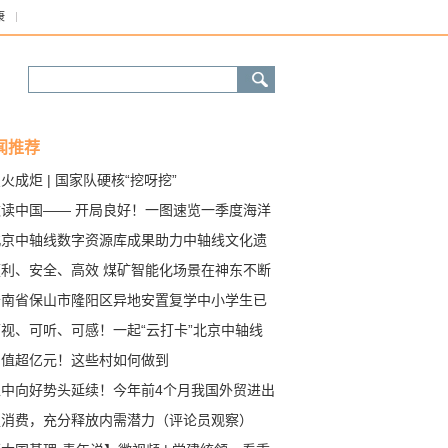
康
闻推荐
火成炬 | 国家队硬核“挖呀挖”
数读中国—— 开局良好！一图速览一季度海洋
“成绩单”
北京中轴线数字资源库成果助力中轴线文化遗
保护和数字化创新
便利、安全、高效 煤矿智能化场景在神东不断
新”
云南省保山市隆阳区异地安置复学中小学生已
式复课
可视、可听、可感！一起“云打卡”北京中轴线
产值超亿元！这些村如何做到
稳中向好势头延续！今年前4个月我国外贸进出
比增长5.8%
促消费，充分释放内需潜力（评论员观察）
—坚定信心，推动中国经济整体好转④