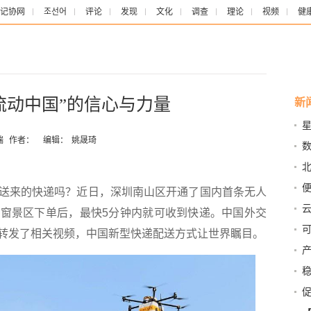
记协网
조선어
评论
发现
文化
调查
理论
视频
健
流动中国”的信心与力量
新
星
端
作者：
编辑：
姚晟琦
经济
产
来的快递吗？近日，深圳南山区开通了国内首条无人
“上
窗景区下单后，最快5分钟内就可收到快递。中国外交
正
转发了相关视频，中国新型快递配送方式让世界瞩目。
→
口同
—