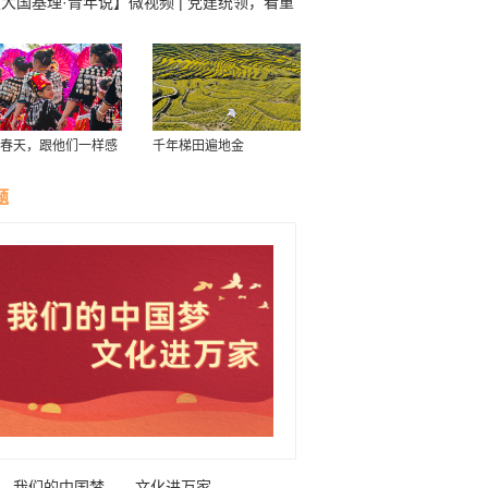
大国基理·青年说】微视频 | 党建统领，看重
基层治理“百花齐放”
春天，跟他们一样感
千年梯田遍地金
南！
题
我们的中国梦——文化进万家