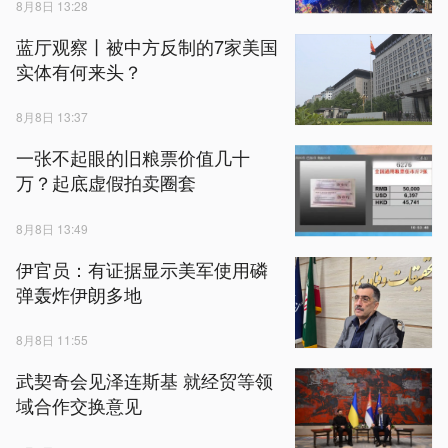
8月8日 13:28
蓝厅观察丨被中方反制的7家美国
实体有何来头？
8月8日 13:37
一张不起眼的旧粮票价值几十
万？起底虚假拍卖圈套
8月8日 13:49
伊官员：有证据显示美军使用磷
弹轰炸伊朗多地
8月8日 11:55
武契奇会见泽连斯基 就经贸等领
域合作交换意见