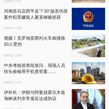
8月8日 11:31
河南驻马店西平县“7·30”故意伤害
案件犯罪嫌疑人夏某钢被抓获
8月8日 11:00
视频丨克罗地亚两列火车相撞致
20人受伤
8月8日 12:39
中央考核巡查组发问，现场人员
转头偷偷用手机查答案……
8月8日 11:31
伊外长：伊朗与阿曼就霍尔木兹
海峡谈判非常接近达成协议