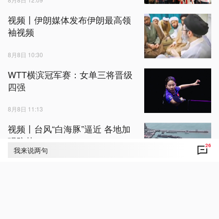
视频丨伊朗媒体发布伊朗最高领
袖视频
8月8日 10:30
WTT横滨冠军赛：女单三将晋级
四强
8月8日 11:13
视频丨台风“白海豚”逼近 各地加
强防范
26
我来说两句
8月8日 11:34
浙江省提升防台风应急响应至Ⅰ
级
8月8日 11:10