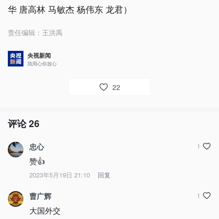
华 唐高林 马敏杰 杨伟东 龙君）
责任编辑：
王洪禹
央视新闻
我用心你放心
22
评论
26
忠心
1
赞👍
2023年5月19日 21:10
回复
曹广辉
1
大国外交