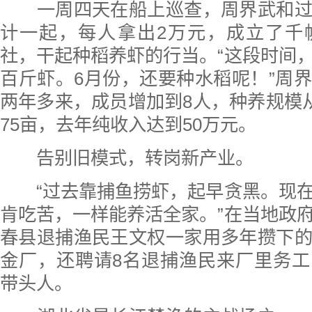
一周四天在船上巡查，周界武和过
计一起，每人拿出2万元，成立了千
社，干起种稻养虾的行当。“这段时间
百斤虾。6月份，还要种水稻呢！”周
两年多来，成员增加到8人，种养规模从
75亩，去年纯收入达到50万元。
告别旧模式，转岗新产业。
“过去靠捕鱼捞虾，起早贪黑。现在
肯吃苦，一样能养活全家。”在当地政
春县退捕渔民王文权一家用多年攒下
金厂，还聘请8名退捕渔民来厂里务
带头人。