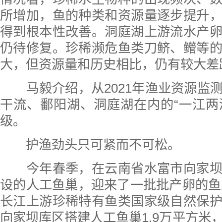
所增加，鱼的种类和资源量逐步提升
得到根本性改善。洞庭湖上游流水产
仍待修复。珍稀濒危鱼类刀鲚、鳤等
大，但资源量和历史相比，仍有较大差
马毅介绍，从2021年渔业资源监
干流、鄱阳湖、洞庭湖在内的“一江两湖
级。
护渔劲头只可紧而不可松。
今年春季，在云南省水富市向家坝
设的人工鱼巢，迎来了一批批产卵的鱼类
长江上游珍稀特有鱼类国家级自然保
向家坝库区搭建人工鱼巢1.9万平方米