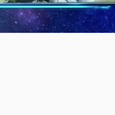
纷表示“太羡慕了”，“我们也好想去坐一下啊。”