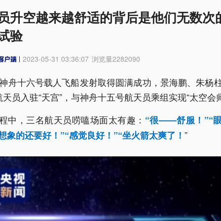
员升空越来越舒适的背后是他们无数次
试验
2023-05-31 03:36:07
浏览量
2282090
，神舟十六号载人飞船发射取得圆满成功，景海鹏、朱杨
航天员入驻“天宫”，与神舟十五号航天员乘组实现“太空会师
程中，三名航天员唠嗑场面太有趣：
“很——舒服！”“
”
想象的还要好！”“感觉良好！”“坐火箭太爽了！