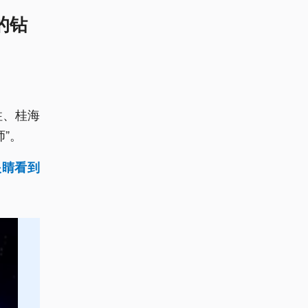
的钻
柱、桂海
”。
眼睛看到