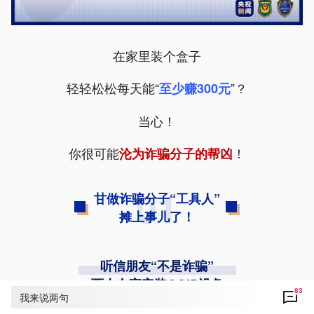
在家里装个盒子
轻轻松松每天能“
”？
至少赚300元
当心！
你很可能
！
沦为诈骗分子的帮凶
01
甘做诈骗分子“工具人”
摊上事儿了！
听信朋友“不是诈骗”
两人在家安装GOIP设备
83
我来说两句