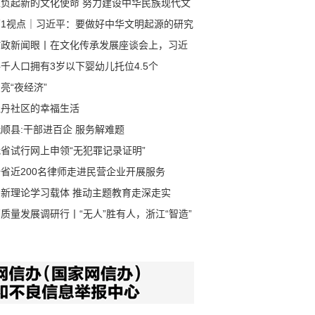
担负起新的文化使命 努力建设中华民族现代文
第1视点｜习近平：要做好中华文明起源的研究
阐释
时政新闻眼丨在文化传承发展座谈会上，习近
谈到一个重大课题
千人口拥有3岁以下婴幼儿托位4.5个
亮“夜经济”
牡丹社区的幸福生活
顺县:干部进百企 服务解难题
省试行网上申领“无犯罪记录证明”
全省近200名律师走进民营企业开展服务
创新理论学习载体 推动主题教育走深走实
质量发展调研行丨“无人”胜有人，浙江“智造”
速跑