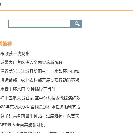
康
闻推荐
夏粮收获一线观察
全球最大自贸区进入全面实施新阶段
福建省龙岩市连城县培田村——水如环带山如
 家有藏书陇有田（走进传统村落）
交通运输部、农业农村部开展专项行动防范遏
重大商渔船碰撞事故发生
绿水青山环水田 夏种插秧正当时
接神十五航天员回家 空中分队搜索救援演练效
如何？
023年京杭大运河全线贯通补水任务顺利完成
注意了！高考前滥用补品、过度进补、改变饮
习惯不可取
CEP进入全面实施新阶段