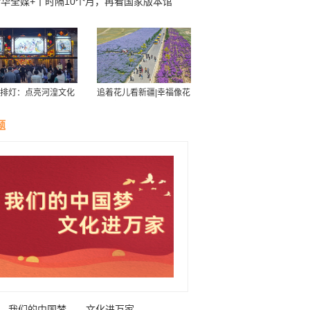
新华全媒+丨时隔10个月，再看国家版本馆
排灯：点亮河湟文化
追着花儿看新疆|幸福像花
星空
儿一样——新疆“花经济”
带动群众致富
题
我们的中国梦——文化进万家