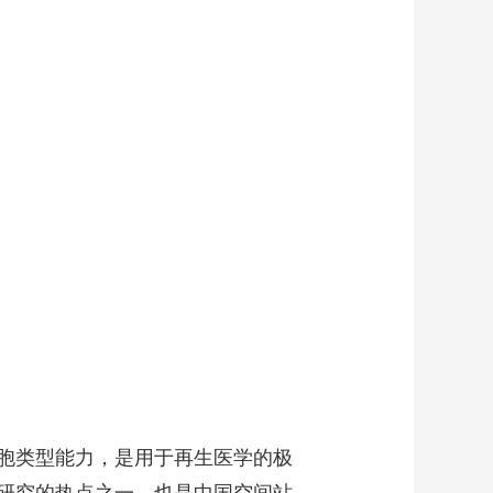
艺术
汽车
数智
5G
产业+
时尚
天气
才艺
网展
央央好物
胞类型能力，是用于再生医学的极