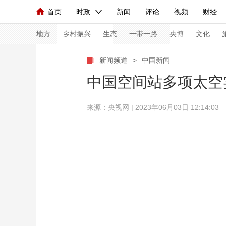
首页
时政
新闻
评论
视频
财经
人民领袖习近平
直播
海外频道
片库
iPanda
栏目大全
联播+
English
中国领导人
节目单
Монгол
听音
央视快评
微视频
习
地方
乡村振兴
生态
一带一路
央博
文化
新闻频道
>
中国新闻
总台春晚
网络春晚
共产党员网
秧纪录
中国空间站多项太空
来源：央视网 | 2023年06月03日 12:14:03
新闻
国内
国际
评论
经济
军事
人民领袖习近平
联播+
热解读
天天学习
视频
小央视频
小央直播
直播中国
熊猫
现场
前线
比划
快看
蓝海中国
新兵
体育
直播
竞猜
2026年世界杯
2026
VIP会员
CCTV奥林匹克频道
生活体育大会