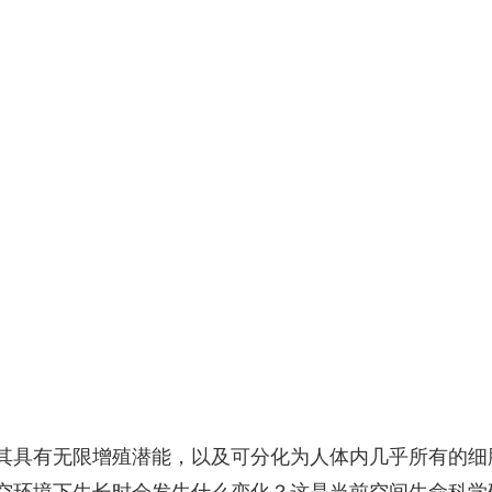
央博
非遗
文化
旅游
科普
健康
乐龄
阅读
云起
超级工厂
智敬中国
全民健康
颜选攻略
海洋
热播榜
总台企业白名单
其具有无限增殖潜能，以及可分化为人体内几乎所有的细