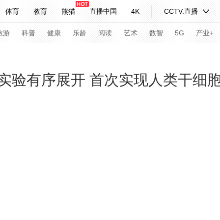
体育
教育
熊猫
直播中国
4K
CCTV.直播
式妙语
主持人
下载央视影音
热解读
天天学习
旅游
科普
健康
乐龄
阅读
艺术
数智
5G
产业+
纪录片网
国家大剧院
大型活动
实验有序展开 首次实现人类干细
科技
法治
文娱
人物
公益
图片
习式妙语
央视快评
央视网评
光华锐评
锋面
频道
VR/AR
4K专区
全景新闻
请入列
人生第一次
人生第二次
年冬奥会
CBA
NBA
中超
国足
国际足球
网球
综
体育江湖
文化体育
冰雪道路
足球道路