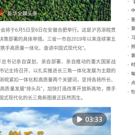
的
未
谈会将于6月5日至6日在安徽合肥举行。这是沪苏浙皖贯
决策部署的具体举措。三省一市自2019年以来连续第五
“携手高质量一体化、奋进中国式现代化”。
明
平总书记亲自谋划、亲自部署、亲自推动的重大国家战
和
平总书记主持召开、以扎实推进长三角一体化发展为主题的
平
每
浙皖紧扣一体化和高质量两个关键词，坚持各扬所长、
点
高质量发展“排头兵”，加快打造改革开放新高地，携手
国式现代化的长三角新图景正跃然而生。