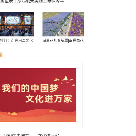
中国星辰｜撑起航天英雄生命保障伞
排灯：点亮河湟文化
追着花儿看新疆|幸福像花
星空
儿一样——新疆“花经济”
带动群众致富
题
我们的中国梦——文化进万家