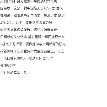
【央视快评】努力建设中华民族现代文明
中国星辰｜这是一封中国航天员从“天宫”发来
回信
鉴往知来，跟着总书记学历史丨探源历史 致远
来
第1视点｜习近平：要把这件大事办好
习近平谈文化传承发展，这些提法很重要！
担负起新的文化使命 努力建设中华民族现代文
第1视点｜习近平：要做好中华文明起源的研究
阐释
时政新闻眼丨在文化传承发展座谈会上，习近
谈到一个重大课题
千人口拥有3岁以下婴幼儿托位4.5个
亮“夜经济”
牡丹社区的幸福生活