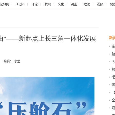
记协网
조선어
评论
发现
文化
调查
理论
视频
健
奏曲”——新起点上长三角一体化发展
新
回
关
：
编辑：
李莹
试
“
壤
电
| 
全
馆