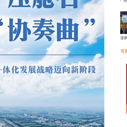
湟源
璀璨
专