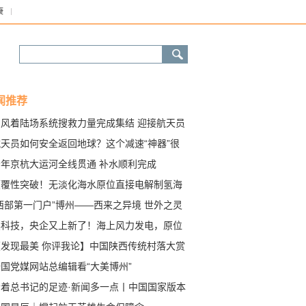
康
闻推荐
东风着陆场系统搜救力量完成集结 迎接航天员
家
航天员如何安全返回地球？这个减速“神器”很
键
今年京杭大运河全线贯通 补水顺利完成
颠覆性突破！无淡化海水原位直接电解制氢海
成功 关键设备国产化
西部第一门户”博州——西来之异境 世外之灵
黑科技，央企又上新了！海上风力发电，原位
解制氢！
【发现最美 你评我论】中国陕西传统村落大赏
一村一落皆风景 “绿美乡村”入画来！
国党媒网站总编辑看“大美博州”
沿着总书记的足迹·新闻多一点丨中国国家版本
：赓续中华文脉的种子库