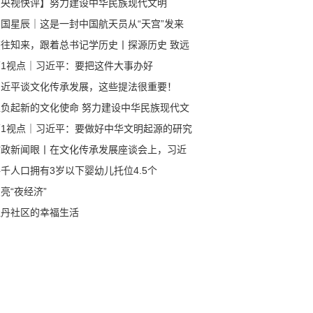
【央视快评】努力建设中华民族现代文明
中国星辰｜这是一封中国航天员从“天宫”发来
回信
鉴往知来，跟着总书记学历史丨探源历史 致远
来
第1视点｜习近平：要把这件大事办好
习近平谈文化传承发展，这些提法很重要！
担负起新的文化使命 努力建设中华民族现代文
第1视点｜习近平：要做好中华文明起源的研究
阐释
时政新闻眼丨在文化传承发展座谈会上，习近
谈到一个重大课题
千人口拥有3岁以下婴幼儿托位4.5个
亮“夜经济”
牡丹社区的幸福生活