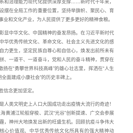
系和治理能力现代化提供深厚支撑……新时代十年来，
设摆在全局工作的重要位置，坚持举旗帜、聚民心、育
事业和文化产业，为人民提供了更多更好的精神食粮。
显中华文化、中国精神的奋发昂扬。在习近平新时代
中华优秀传统文化、革命文化、社会主义先进文化的感
自力更生，坚定民族自尊心和自信心，焕发出前所未有
拼、一道干、一道奋斗，党和人民的奋斗精神，贯穿在
激扬在“勇攀世界科技高峰”的雄心壮志里，挥洒在“人生
期全面建成小康社会”的历史丰碑上。
胜信念更加坚定。
人类文明史上人口大国成功走出疫情大流行的奇迹！
上海黄浦江轮船穿梭、武汉“光谷”创新提速、广交会参展
霾，神州大地焕发出新的旺盛生机。回顾抗疫斗争伟大
义核心价值观、中华优秀传统文化所具有的强大精神动