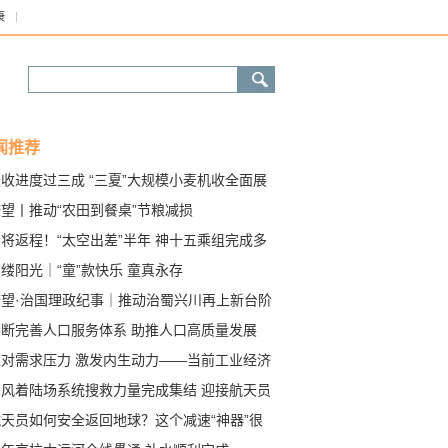
康
闻推荐
收进度过三成 “三夏”大规模小麦机收全面展
望丨推动“农田到餐桌”节粮减损
将返程！“太空出差”半年 神十五乘组完成多
首次”
缕阳光｜“童”款快乐 童真永存
瞭望·治国理政纪事｜推动治蜀兴川再上新台阶
不断完善人口服务体系 助推人口高质量发展
应对需求压力 激发内生动力——当前工业经济
势观察
东风着陆场系统搜救力量完成集结 迎接航天员
家
航天员如何安全返回地球？这个减速“神器”很
键