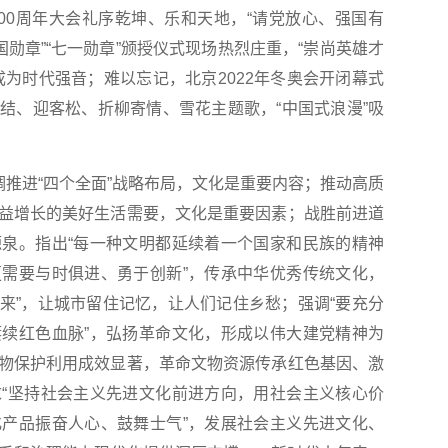
0周年大会礼序乾坤、乐和天地，“请党放心、强国有
国勋章”“七一勋章”颁授仪式现场热烈庄重，“崇尚英雄才
成为时代强音；难以忘记，北京2022年冬奥会开闭幕式
结、迎客松、折柳寄情、雪花主题歌，“中国式浪漫”吸
推进“四个全面”战略布局，文化是重要内容；推动高质
益增长的美好生活需要，文化是重要因素；战胜前进道
泉。指出“每一种文明都延续着一个国家和民族的精神
需要与时俱进、勇于创新”，传承中华优秀传统文化，
起来”，让城市留住记忆，让人们记住乡愁；强调“要充分
续红色血脉”，弘扬革命文化，形成以伟大建党精神为
物保护利用成效显著，革命文物资源传承红色基因、激
“坚持社会主义先进文化前进方向，用社会主义核心价
产品振奋人心、鼓舞士气”，发展社会主义先进文化、