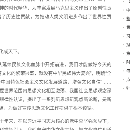
神的时代精华，为丰富发展马克思主义作出了原创性贡
的
出了历史性贡献，为推动人类文明进步作出了世界性贡
未
明
化成天下。
和
延续民族文化血脉中开拓前进，我们才能做好今天的
平
每
有文化的繁荣兴盛，就没有中华民族伟大复兴”，明确“全
点
中国特色社会主义文化发展道路，增强文化自信”……
握世界范围内思想文化相互激荡、我国社会思想观念深
规律性认识，提出了一系列新思想新观点新论断，是新
结，为做好宣传思想文化工作提供了根本遵循。
年来，在以习近平同志为核心的党中央坚强领导下，
科学指引下，我们坚守中华文化立场，把文化自信和道