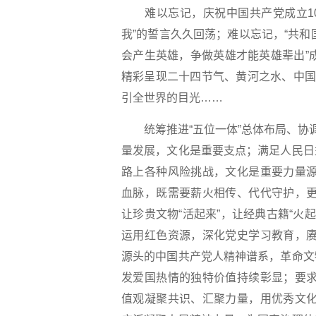
难以忘记，庆祝中国共产党成立10
我”的誓言久久回荡；难以忘记，“共和
会产生英雄，争做英雄才能英雄辈出”
精彩呈现二十四节气、黄河之水、中国
引全世界的目光……
统筹推进“五位一体”总体布局、协调
量发展，文化是重要支点；满足人民日
路上各种风险挑战，文化是重要力量源
血脉，既需要薪火相传、代代守护，更
让珍贵文物“活起来”，让经典古籍“火
运用红色资源，深化党史学习教育，赓
源头的中国共产党人精神谱系，革命文
发爱国热情的独特价值持续彰显；要求
值观凝聚共识、汇聚力量，用优秀文化