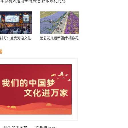
今年京杭大运河全线贯通 补水顺利完成
排灯：点亮河湟文化
追着花儿看新疆|幸福像花
星空
儿一样——新疆“花经济”
带动群众致富
题
我们的中国梦——文化进万家