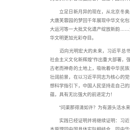
立足日新月异的现在，从北京冬奥盛
大唐芙蓉园的梦回千年展现中华文化包
大运河等一大批文化遗产绽放新韵……
华文明更加光彩夺目。
迈向光明宏大的未来，习近平总书记
社会主义文化新辉煌”作出重大部署，
古老而神奇的土地上，吸吮着中华民族
壮阔前景，在以习近平同志为核心的党
想科学指引下，中国人民坚持走自己的
蕴，具有无比强大的前进定力！
“问渠那得清如许？为有源头活水来
实践已经证明并将继续证明：习近平
本原理同中国具体实际相结合、同中华