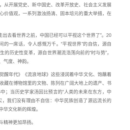
，从开展党史、新中国史、改革开放史、社会主义发展
心价值观，一系列激浊扬清、固本培元的重大举措，在
们走出去看世界之前，中国已经可以平视这个世界了”。20
期间的一席话，令人感慨万千。“平视世界”的自信，源自
生的历史性变革，源自世界潮流浩荡向前的“时与势”，
、气度、神韵。
醒年代》《流浪地球》这些浸润着中华文化、饱蘸着
收藏在博物馆里的文物、陈列在广阔大地上的遗产、书
中；当历史学家汤因比预言的“人类的未来在东方，中
实，我们没有理由不自信：中华民族创造了源远流长的
中华文化新的辉煌。
斗精神更加昂扬。