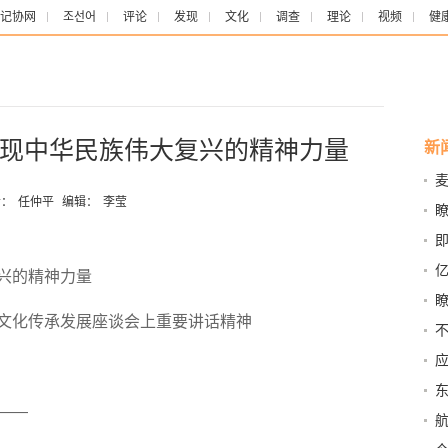
记协网
조선어
评论
发现
文化
调查
理论
视频
健
现中华民族伟大复兴的精神力量
新
麦
开
：
任仲平
编辑：
李莹
瞭
即
个“
亿
兴的精神力量
文化传承发展座谈会上重要讲话精神
走
——
回
关