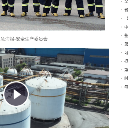
改
的
急海报-安全生产委员会
未
明
和
平
每