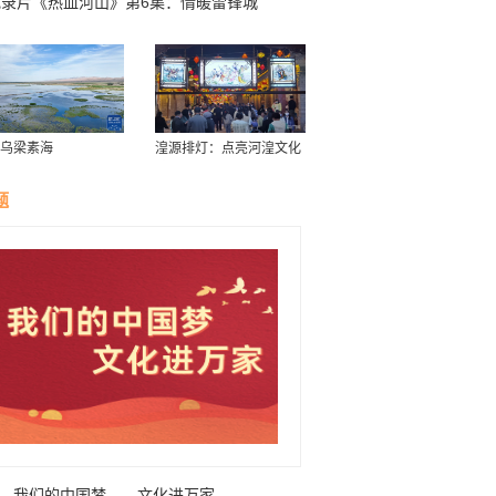
纪录片《热血河山》第6集：情暖雷锋城
乌梁素海
湟源排灯：点亮河湟文化
璀璨星空
题
我们的中国梦——文化进万家