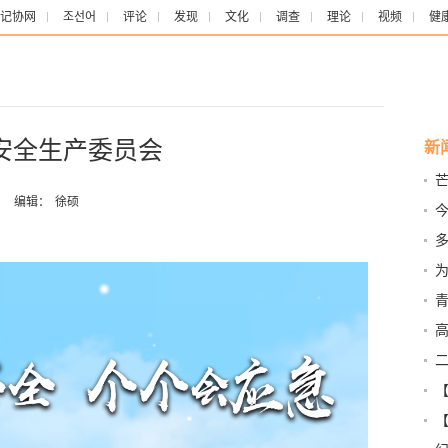
记协网
조선어
评论
发现
文化
调查
理论
视频
健
-安全生产委员会
新
芒
：
编辑：
徐硕
启
教
青
二
喝
风