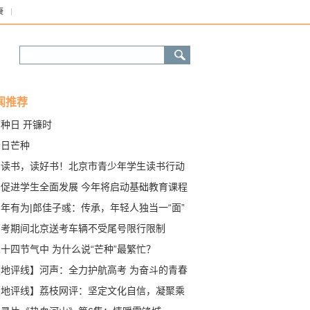
康
闻推荐
种日 开镰时
今日芒种
多读书，读好书！北京市青少年学生读书行动
动
为促进学生全面发展 今年将启动基础教育课程
学深化改革
年有为|郎佳子彧：传承，年轻人独当一“面”
高考期间北京送考车辆不受尾号限行限制
十四节气中 为什么说“芒种”最繁忙？
【地评线】河声：全力护航高考 为奋斗的青春
彩
【地评线】荔枝网评：坚定文化自信，凝聚乘
破浪的复兴力量