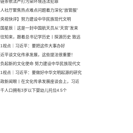
全链条依法严打污染环境违法犯罪
省人社厅聚焦热点难点问题着力深化“放管服”
革
【央视快评】努力建设中华民族现代文明
中国星辰｜这是一封中国航天员从“天宫”发来
回信
鉴往知来，跟着总书记学历史丨探源历史 致远
来
第1视点｜习近平：要把这件大事办好
习近平谈文化传承发展，这些提法很重要！
担负起新的文化使命 努力建设中华民族现代文
第1视点｜习近平：要做好中华文明起源的研究
阐释
时政新闻眼丨在文化传承发展座谈会上，习近
谈到一个重大课题
千人口拥有3岁以下婴幼儿托位4.5个