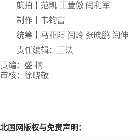
航拍丨范凯 王萱傲 闫利军
制作丨韦钧富
统筹丨马亚阳 闫岭 张晓鹏 闫伸
责任编辑：王法
责编：盛 楠
审核：徐晓敬
北国网版权与免责声明：