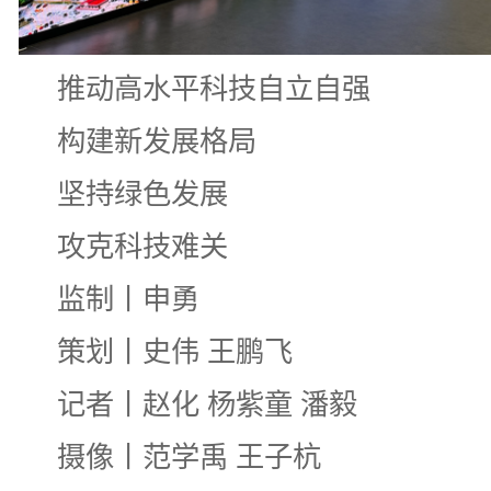
推动高水平科技自立自强
构建新发展格局
坚持绿色发展
攻克科技难关
监制丨申勇
策划丨史伟 王鹏飞
记者丨赵化 杨紫童 潘毅
摄像丨范学禹 王子杭