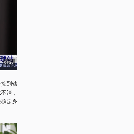
01:25
警接到辖
志不清，
法确定身