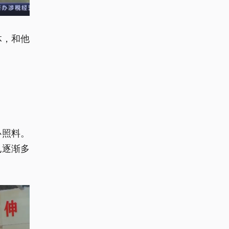
体，和他
心照料。
也逐渐多