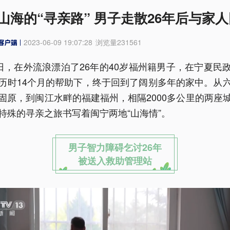
山海的“寻亲路” 男子走散26年后与家
2023-06-09 19:07:28
浏览量
231561
0日，在外流浪漂泊了26年的40岁福州籍男子，在宁夏民
历时14个月的帮助下，终于回到了阔别多年的家中。从
固原，到闽江水畔的福建福州，相隔2000多公里的两座
特殊的寻亲之旅书写着闽宁两地“山海情”。
男子智力障碍乞讨26年
被送入救助管理站