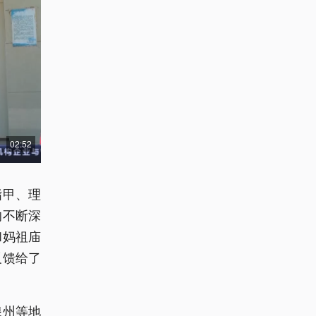
02:52
指甲、理
的不断深
和妈祖庙
反馈给了
泉州等地