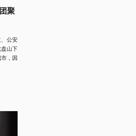
人团聚
政、公安
六盘山下
城市，因