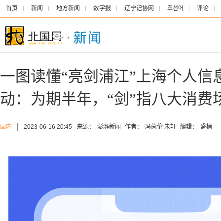
首页
新闻
地方新闻
数字报
辽宁记协网
조선어
评论
一图读懂“亮剑浦江”上海个人信
动：为期半年，“剑”指八大消费
国内
│
2023-06-16 20:45
来源：
澎湃新闻
作者：
冯茵伦 朱轩
编辑：
盛楠