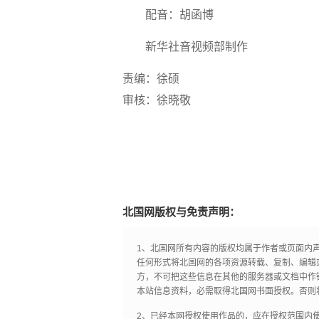
配音：胡函博
新华社音视频部制作
责编：徐硕
审核：徐晓敬
北国网版权与免责声明：
1、北国网所有内容的版权均属于作者或页面内
任何形式将北国网的各项资源转载、复制、编辑
方，不可把这些信息在其他的服务器或文档中作
本站信息资料，必需取得北国网书面授权。否则
2、已经本网授权使用作品的，应在授权范围内使