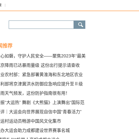
康
闻推荐
心如磐，守护人民安全——聚焦2023年“最美
急管理工作者”
北京降雨已达暴雨量级 这份出行提示请查收
农业农村部：紧急部署黄淮海和东北地区农业
汛救灾
水利部将京津冀洪水防御应急响应提升至Ⅱ级
雷雨天气频发，这份防护指南很有用！
振“大运热” 舞剧《大熊猫》上演舞出“国际范
漫评｜大运会向世界展现自信中国“青春活力”
大运村运动员畅游中国风文化集市
筹办大运会助力成都建设世界赛事名城