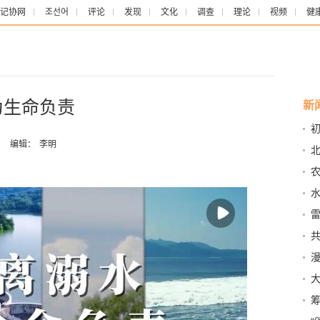
记协网
조선어
评论
发现
文化
调查
理论
视频
健
为生命负责
新
初
应
：
编辑：
李明
防
共
儿”