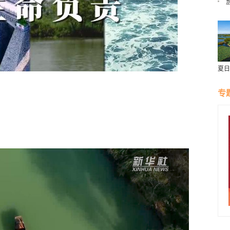
“
夏日
专