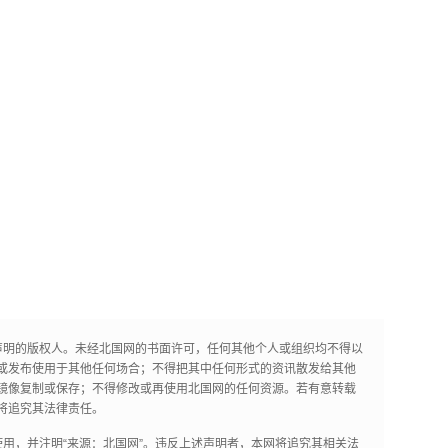
声明的版权人。未经北国网的书面许可，任何其他个人或组织均不得以
或发布使用于其他任何场合；不得把其中任何形式的资讯散发给其他
镜像复制或保存；不得修改或再使用北国网的任何资源。若有意转载
将追究其法律责任。
用，并注明“来源：北国网”。违反上述声明者，本网将追究其相关法