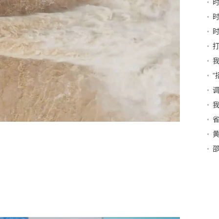
中
“
黄
态
邵