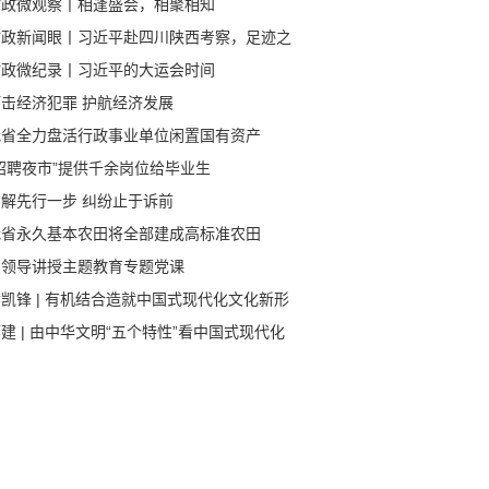
时政微观察丨相逢盛会，相聚相知
时政新闻眼丨习近平赴四川陕西考察，足迹之
饱含深意
时政微纪录丨习近平的大运会时间
打击经济犯罪 护航经济发展
我省全力盘活行政事业单位闲置国有资产
招聘夜市”提供千余岗位给毕业生
调解先行一步 纠纷止于诉前
我省永久基本农田将全部建成高标准农田
省领导讲授主题教育专题党课
凯锋 | 有机结合造就中国式现代化文化新形
建 | 由中华文明“五个特性”看中国式现代化