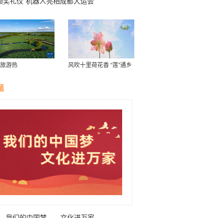
颁奖礼仪”机器人亮相成都大运会
旅游热
风吹十里荷花香 “莲”通乡
村“致富路”
题
我们的中国梦——文化进万家