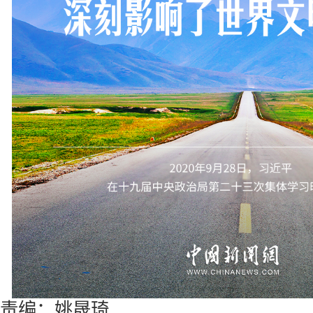
责编：姚晟琦