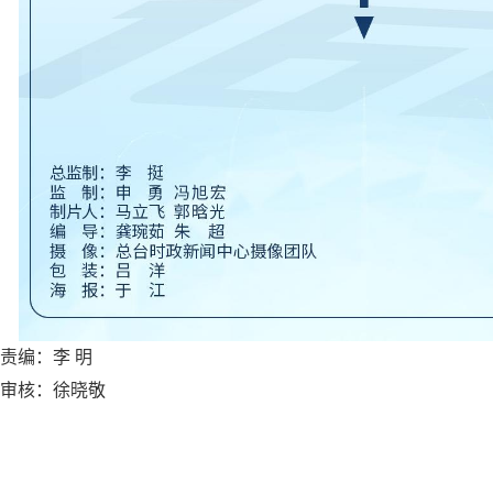
责编：李 明
审核：徐晓敬