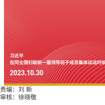
责编：刘 新
审核：徐晓敬