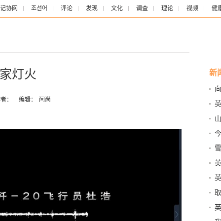
记协网
조선어
评论
发现
文化
调查
理论
视频
健
家灯火
新
路
者：
编辑：
闫尚
士
雪
取
遗