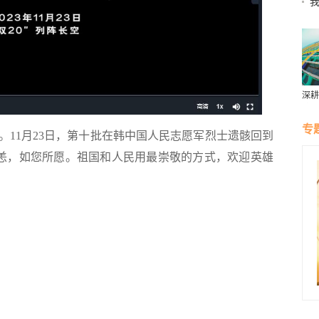
深耕
粮仓
专
11月23日，第十批在韩中国人民志愿军烈士遗骸回到
河无恙，如您所愿。祖国和人民用最崇敬的方式，欢迎英雄