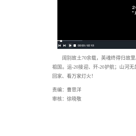
阔别故土70余载，英魂终得归故里。
祖国。运-20接迎、歼-20护航；山
回家、看万家灯火！
责编：曹思洋
审核：徐晓敬