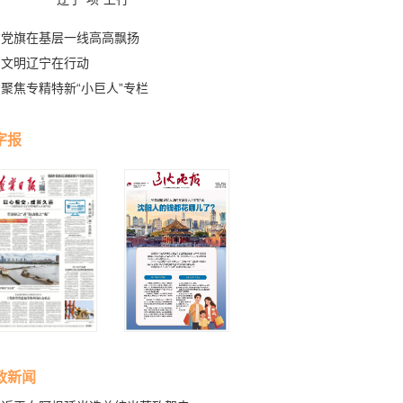
党旗在基层一线高高飘扬
文明辽宁在行动
聚焦专精特新“小巨人”专栏
字报
政新闻