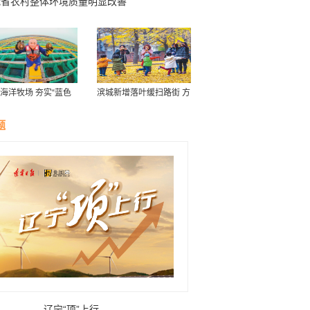
我省农村整体环境质量明显改善
海洋牧场 夯实“蓝色
滨城新增落叶缓扫路街 方
”
便市民看叶赏景
题
辽宁“项”上行