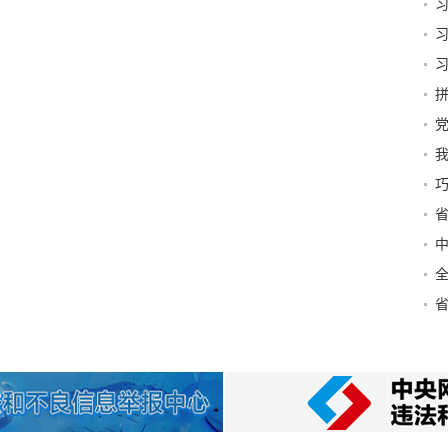
巧
制
春