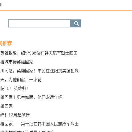
康
闻推荐
向英雄致敬！细说938位在韩志愿军烈士回国
英雄城市接英雄回家
山川同念，英雄回家！市民在沈阳抗美援朝烈
陵园等待英雄归来！
今天，为他们献上一束花
花飞 ！英雄归！
英雄回家丨见字如面，他们永远年轻
英雄回家
缔！12月起施行
英雄回家——第十批在韩中国人民志愿军烈士
骸归国