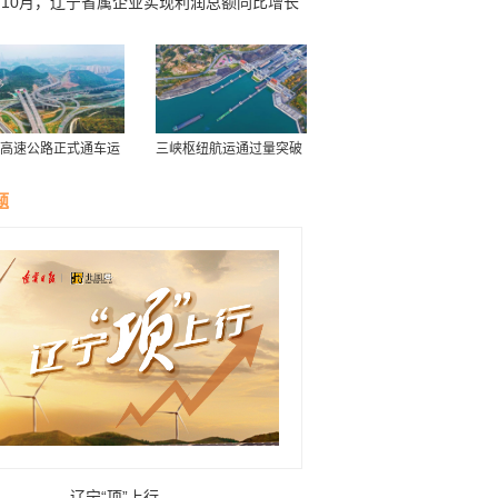
前10月，辽宁省属企业实现利润总额同比增长
%
高速公路正式通车运
三峡枢纽航运通过量突破
历年最高水平
题
辽宁“项”上行