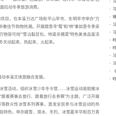
谈
，全面拉动冬季旅游消费。
强
目，在本溪万达广场和平山早市、东明早市举办“万
维
新春佳节购物热潮。开展踏雪寻“莓”和“柿”事如意冬季采
谈
锅万物皆可炖”“雪沾黏豆包，地道杀猪菜”特色美食品鉴活
电
冬天动起来、热起来、火起来。
片”
时
谈
造
实
推动本溪文体旅融合发展。
了
雪活动，组织冰雪少年冬令营……冰雪运动是助推冰
“跟着赛事去旅行、跟着旅行去参赛”为主题，广泛开展
赛等群众性冰雪系列赛事，激发全民参与冰雪运动的热
俗特色，举办嬉雪、滑冰、冬钓、冰雪嘉年华和百万青