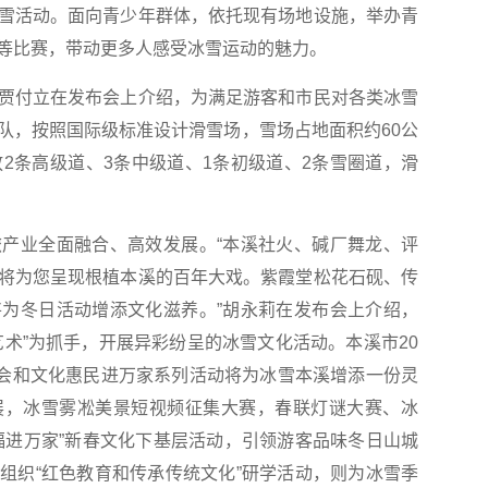
雪活动。面向青少年群体，依托现有场地设施，举办青
等比赛，带动更多人感受冰雪运动的魅力。
付立在发布会上介绍，为满足游客和市民对各类冰雪
队，按照国际级标准设计滑雪场，雪场占地面积约60公
放2条高级道、3条中级道、1条初级道、2条雪圈道，滑
业全面融合、高效发展。“本溪社火、碱厂舞龙、评
将为您呈现根植本溪的百年大戏。紫霞堂松花石砚、传
为冬日活动增添文化滋养。”胡永莉在发布会上介绍，
艺术”为抓手，开展异彩纷呈的冰雪文化活动。本溪市20
艺晚会和文化惠民进万家系列活动将为冰雪本溪增添一份灵
展，冰雪雾凇美景短视频征集大赛，春联灯谜大赛、冰
福进万家”新春文化下基层活动，引领游客品味冬日山城
组织“红色教育和传承传统文化”研学活动，则为冰雪季