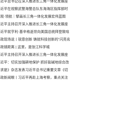
习近平总书记在深入推进长三角一体化发展座
会上的重要讲话振奋人心、指引方向
习近平在视察武警海警总队东海海区指挥部时
调 把握海警力量建设运用特点规律 提高海上
镜观·领航｜擘画长三角一体化发展宏伟蓝图
权执法能力
习近平主持召开深入推进长三角一体化发展座
会
习近平就亨利·基辛格逝世向美国总统拜登致唁
时政现场说丨锐意创新 铸就科技创新的“闪亮名
政镜距离 | 这里，是张江科学城
习近平主持召开深入推进长三角一体化发展座
会
习近平：切实加强耕地保护 抓好盐碱地综合改
利用
《求是》杂志发表习近平总书记重要文章《切
加强耕地保护 抓好盐碱地综合改造利用》
时政新闻眼丨习近平再赴上海考察，重点关注
什么？