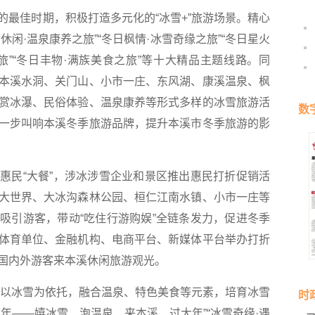
佳时期，积极打造多元化的“冰雪+”旅游场景。精心
休闲·温泉康养之旅”“冬日枫情·冰雪奇缘之旅”“冬日星火
之旅”“冬日丰物·满族美食之旅”等十大精品主题线路。同
本溪水洞、关门山、小市一庄、东风湖、康溪温泉、枫
赏冰瀑、民俗体验、温泉康养等形式多样的冰雪旅游活
数
一步叫响本溪冬季旅游品牌，提升本溪市冬季旅游的影
民“大餐”，涉冰涉雪企业和景区推出惠民打折促销活
大世界、大冰沟森林公园、桓仁江南水镇、小市一庄等
吸引游客，带动“吃住行游购娱”全链条发力，促进冬季
体育单位、金融机构、电商平台、新媒体平台举办打折
国内外游客来本溪休闲旅游观光。
溪以冰雪为依托，融合温泉、特色美食等元素，培育冰雪
时
年——嬉冰雪、泡温泉、来本溪、过大年”“冰雪奇缘·遇