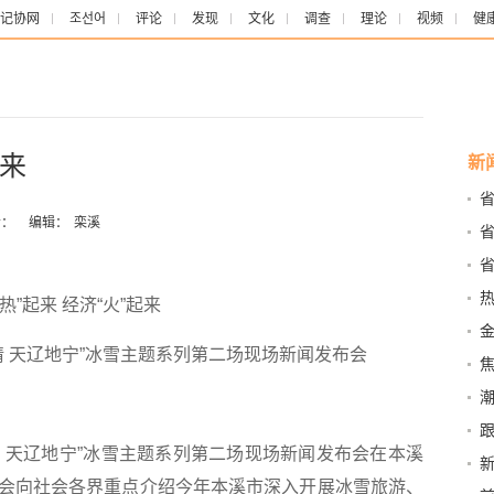
记协网
조선어
评论
发现
文化
调查
理论
视频
健
起来
新
并
：
编辑：
栾溪
话
工
热”起来 经济“火”起来
市”
情 天辽地宁”冰雪主题系列第二场现场新闻发布会
底
 天辽地宁”冰雪主题系列第二场现场新闻发布会在本溪
新
会向社会各界重点介绍今年本溪市深入开展冰雪旅游、