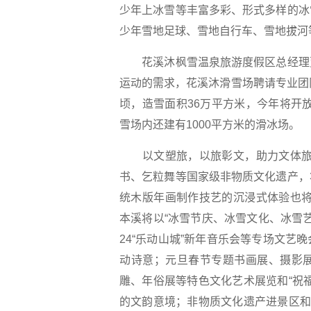
少年上冰雪等丰富多彩、形式多样的冰
少年雪地足球、雪地自行车、雪地拔河
花溪沐枫雪温泉旅游度假区总经理贾
运动的需求，花溪沐滑雪场聘请专业团
顷，造雪面积36万平方米，今年将开
雪场内还建有1000平方米的滑冰场。
以文塑旅，以旅彰文，助力文体旅产
书、乞粒舞等国家级非物质文化遗产，
统木版年画制作技艺的沉浸式体验也将
本溪将以“冰雪节庆、冰雪文化、冰雪
24“乐动山城”新年音乐会等专场文
动诗意；元旦春节专题书画展、摄影
雕、年俗展等特色文化艺术展览和“祝
的文韵意境；非物质文化遗产进景区和