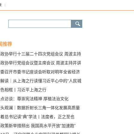
康
闻推荐
省政协举行十三届二十四次党组会议 周波主持
讲话
省政协举行党组会议暨主席会议 周波主持并讲
省委召开市委书记座谈会听取对明年全省经济
作意见建议
热解读｜从上海之行读懂习近平心中的“人民城
金色相框丨习近平上海之行
焦点访谈：尊崇宪法精神 厚植法治文化
潮头观澜｜数据折射长三角一体化发展高质量
色
跟着总书记读“典”学法丨法度者，正之至也
政策新举措频出 我国高水平开放“加速跑”