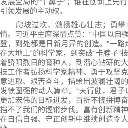
发展全局的“牛鼻子”；谁在创新上先
引领发展的主动权。
爬坡过坎，激扬雄心壮志；勇攀
情。习近平主席深情点赞：“中国以自
登，到处都是日新月异的创造。”一路
在大地上”的科学家，到突破“卡脖子”
着骄阳烈日的育种人，到潜心钻研的
技工作者弘扬科学家精神、勇于攻坚
意进取、艰苦奋斗，描绘出波澜壮阔
发愤图强的动人篇章。“天行健，君子
更加宏伟的目标进发，百折不挠拼搏
挡不了我们的铿锵步伐。富有创新精
在自信自强、守正创新中继续创造令